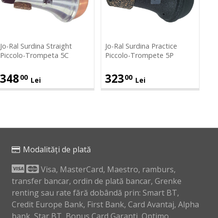
traight
Practice
iccolo-
Piccolo-
Trompeta
Trompete
5C
5P
Jo-Ral Surdina Straight
Jo-Ral Surdina Practice
Piccolo-Trompeta 5C
Piccolo-Trompete 5P
348
323
00
00
Lei
Lei
Modalități de plată
Visa, MasterCard, Maestro, ramburs,
transfer bancar, ordin de plată bancar, Grenke
renting sau rate fără dobândă prin: Smart BT,
Credit Europe Bank, First Bank, Card Avantaj, Alpha
bank, Star BT, Bonus Card Garanti, Optimo