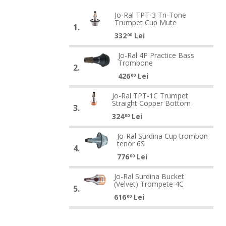
Jo-
Jo-Ral TPT-3 Tri-Tone
Trumpet Cup Mute
Ral
1.
Jo-
332
Lei
TPT-
00
Ral
3
Jo-
Jo-Ral 4P Practice Bass
TPT-
Tri-
Trombone
Ral
2.
3
Tone
Jo-
426
Lei
4P
00
Tri-
Trumpet
Ral
Practice
Tone
Jo-
Jo-Ral TPT-1C Trumpet
Cup
4P
Bass
Straight Copper Bottom
Trumpet
Ral
3.
Mute
Jo-
Practice
Trombone
Cup
324
Lei
TPT-
00
Ral
Bass
Mute
1C
Jo-
TPT-
Trombone
Jo-Ral Surdina Cup trombon
Trumpet
tenor 6S
Ral
1C
4.
Straight
Jo-
776
Lei
Surdina
00
Trumpet
Copper
Ral
Cup
Straight
Jo-
Jo-Ral Surdina Bucket
Bottom
Surdina
trombon
Copper
(Velvet) Trompete 4C
Ral
5.
Cup
Jo-
tenor
Bottom
616
Lei
Surdina
00
trombon
Ral
6S
Bucket
tenor
Surdina
(Velvet)