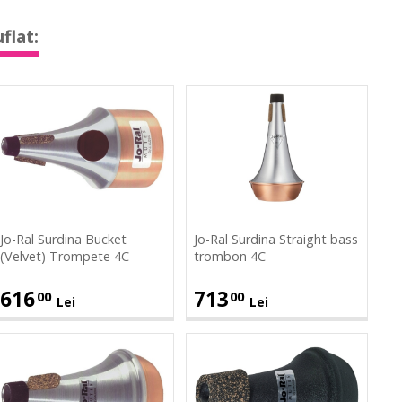
6S
Bucket
Trompete
(Velvet)
flat:
4C
Trompete
4C
o-
Jo-
al
Ral
urdina
Surdina
ucket
Straight
Velvet)
bass
Trompete
trombon
4C
4C
Jo-Ral Surdina Bucket
Jo-Ral Surdina Straight bass
(Velvet) Trompete 4C
trombon 4C
616
713
00
00
Lei
Lei
o-
Jo-
al
Ral
urdina
Surdina