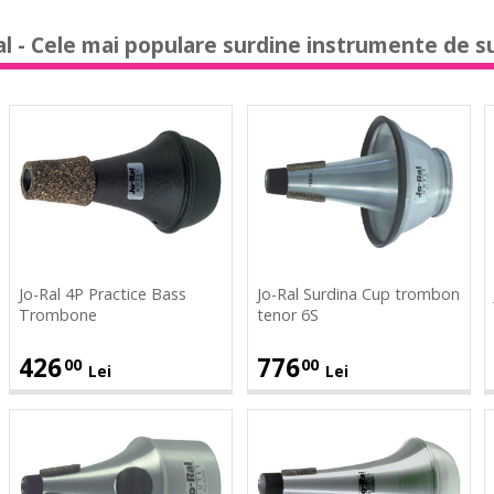
al
- Cele mai populare surdine instrumente de su
Jo-
Jo-
J
Ral
Ral
R
4P
Surdina
S
Practice
Cup
B
Bass
trombon
(
Trombone
tenor
6S
Jo-Ral 4P Practice Bass
Jo-Ral Surdina Cup trombon
Trombone
tenor 6S
426
776
00
00
Lei
Lei
Jo-
Jo-
J
Ral
Ral
R
Surdina
Surdina
S