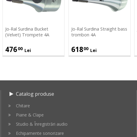
Bucket
Straight
S
(Velvet)
bass
P
Trompete
trombon
4A
4A
Jo-Ral Surdina Bucket
Jo-Ral Surdina Straight bass
(Velvet) Trompete 4A
trombon 4A
476
618
00
00
Lei
Lei
Catalog produse
Chitare
Piane & Clape
Studio & Înregistrări audio
Echipamente sonorizare