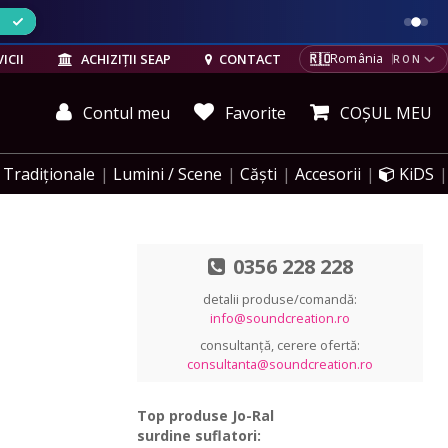
ELE
🇷🇴
ICII
ACHIZIȚII SEAP
CONTACT
România
RON
Contul meu
Favorite
COȘUL MEU
Tradiționale
Lumini / Scene
Căști
Accesorii
KiDS
0356 228 228
detalii produse/comandă:
info@soundcreation.ro
consultanță, cerere ofertă:
consultanta@soundcreation.ro
Top produse Jo-Ral
surdine suflatori: