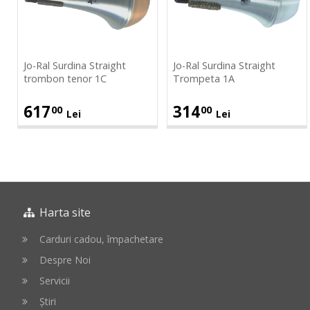
Straight
Straight
trombon
Trompeta
tenor
1A
1C
Jo-Ral Surdina Straight
Jo-Ral Surdina Straight
trombon tenor 1C
Trompeta 1A
617
314
00
00
Lei
Lei
Harta site
Carduri cadou, împachetare
Despre Noi
Servicii
Știri