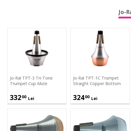
Jo-R
Jo-
Jo-
Ral
Ral
TPT-
TPT-
3
1C
Tri-
Trumpet
Tone
Straight
Trumpet
Copper
Jo-Ral TPT-3 Tri-Tone
Jo-Ral TPT-1C Trumpet
Cup
Bottom
Trumpet Cup Mute
Straight Copper Bottom
Mute
332
324
00
00
Lei
Lei
Jo-
Jo-
Ral
Ral
Surdina
Surdina