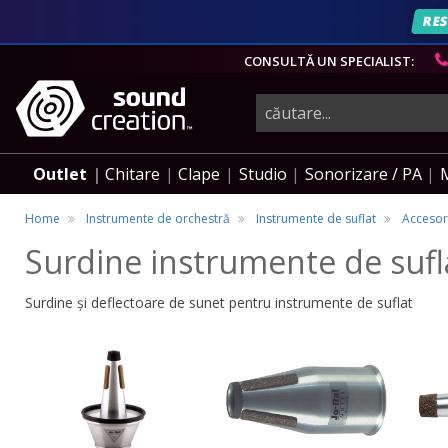
RES
CONSULTĂ UN SPECIALIST:
instrumente
muzicale,
Outlet
Chitare
Clape
Studio
Sonorizare / PA
echipamente
Home
Instrumente de orchestră
Instrumente de suflat
Accesori
Surdine instrumente de sufla
pro-
Surdine și deflectoare de sunet pentru instrumente de suflat
audio
Surdine
Surdine
Surd
Surdine
Surdine
Sur
pentru
pentru
pent
pentru
pentru
pen
Trompetă
Corn
Fligo
Trompetă
Corn
Flig
Francez
Francez