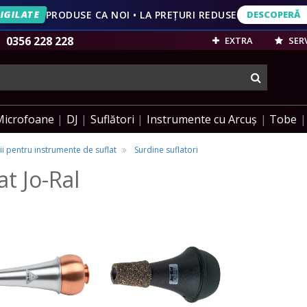
IGILATE
PRODUSE CA NOI • LA PREȚURI REDUSE
DESCOPERĂ
DESCOPERĂ
VEZI OFERT
0356 228 228
EXTRA
SERV
cauta
Microfoane
DJ
Suflători
Instrumente cu Arcuș
Tobe
i pentru instrumente de suflat
Surdine suflatori
t Jo-Ral
ine
Surdine
dine
Surdine
ru
pentru
tru
pentru
rn
Trombon
orn
Trombon