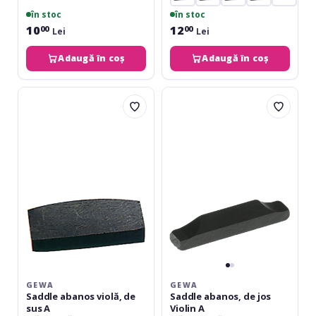
în stoc
în stoc
10
12
00
00
Lei
Lei
Adaugă în coș
Adaugă în coș
Gewa
Gewa
Saddle
Saddle
abanos
abanos,
violă,
de
de
jos
sus
Violin
A
A
GEWA
GEWA
Saddle abanos violă, de
Saddle abanos, de jos
sus A
Violin A