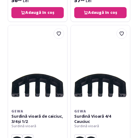
56
57
Lei
Lei
Adaugă în coș
Adaugă în coș
Gewa
Gewa
Surdină
Surdină
vioară
Vioară
de
4/4
caiciuc,
Cauciuc
3/4
și
1/2
GEWA
GEWA
Surdină vioară de caiciuc,
Surdină Vioară 4/4
3/4 și 1/2
Cauciuc
Surdină vioară
Surdină vioară