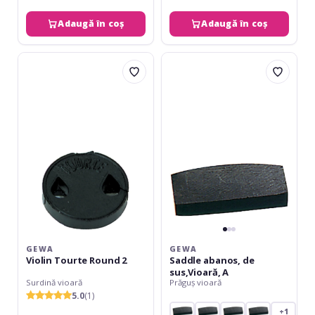
Adaugă în coș
Adaugă în coș
Gewa
Gewa
Violin
Saddle
Tourte
abanos,
Round
de
2
sus,Vioară,
A
GEWA
GEWA
Violin Tourte Round 2
Saddle abanos, de
sus,Vioară, A
Surdină vioară
Prăguș vioară
5.0
(1)
+1