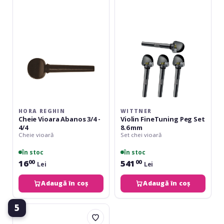
Vioara
Peg
Abanos
Set
3/4
8.6
-
mm
4/4
HORA REGHIN
WITTNER
Cheie Vioara Abanos 3/4 -
Violin FineTuning Peg Set
4/4
8.6 mm
Cheie vioară
Set chei vioară
în stoc
în stoc
16
541
00
00
Lei
Lei
Adaugă în coș
Adaugă în coș
5
Wittner
Finetune-