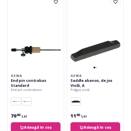
End
Saddle
pin
abanos,
contrabas
de
Standard
jos
Violă,
A
GEWA
GEWA
End pin contrabas
Saddle abanos, de jos
Standard
Violă, A
End pin contrabass
Prăguș violă
70
11
00
00
Lei
Lei
Adaugă în coș
Adaugă în coș