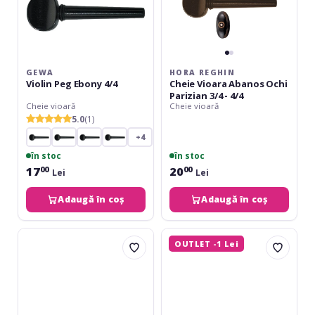
4/4
GEWA
HORA REGHIN
Violin Peg Ebony 4/4
Cheie Vioara Abanos Ochi
Parizian 3/4 - 4/4
Cheie vioară
Cheie vioară
5.0
(1)
+4
în stoc
în stoc
17
20
00
00
Lei
Lei
Adaugă în coș
Adaugă în coș
Gewa
Petz
OUTLET -1 Lei
Cello
Cello
Mute
Peg
Tourte
WCE1M
4/4