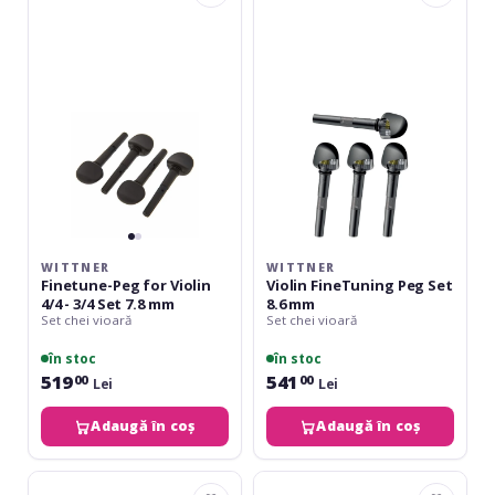
Peg
FineTuning
for
Peg
Violin
Set
4/4
8.6
-
mm
3/4
Set
7.8
mm
WITTNER
WITTNER
Finetune-Peg for Violin
Violin FineTuning Peg Set
4/4 - 3/4 Set 7.8 mm
8.6 mm
Set chei vioară
Set chei vioară
în stoc
în stoc
519
541
00
00
Lei
Lei
Adaugă în coș
Adaugă în coș
Gewa
Gewa