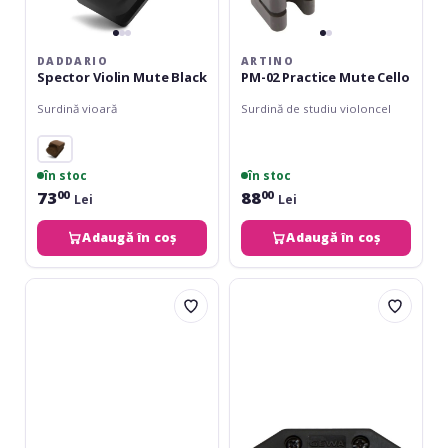
DADDARIO
ARTINO
Spector Violin Mute Black
PM-02 Practice Mute Cello
Surdină vioară
Surdină de studiu violoncel
în stoc
în stoc
73
88
00
00
Lei
Lei
Adaugă în coș
Adaugă în coș
Gewa
Gewa
Limba
Surdină
vioara
Vioară/violă
Abanos
Calitate
B
4/4