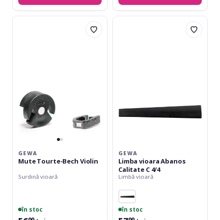
Gewa
Gewa
Mute
Limba
Tourte-
vioara
Bech
Abanos
Violin
Calitate
C
4/4
GEWA
GEWA
Mute Tourte-Bech Violin
Limba vioara Abanos
Calitate C 4/4
Surdină vioară
Limbă vioară
în stoc
în stoc
00
00