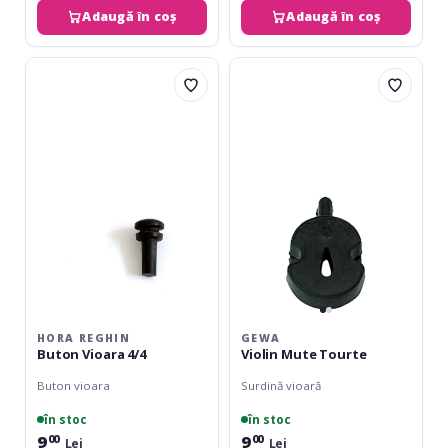
Adaugă în coș
Adaugă în coș
Hora
Gewa
Reghin
Violin
Buton
Mute
Vioara
Tourte
4/4
HORA REGHIN
GEWA
Buton Vioara 4/4
Violin Mute Tourte
Buton vioara
Surdină vioară
în stoc
în stoc
9
9
00
00
Lei
Lei