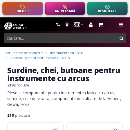
OUTLET
ANIVERSARĂ
RESIGILATE
🇷🇴
sound
instrumente
me
creation
muzicale,
cau
echipamente
pro-
Instrumente de orchestră
Instrumente cu arcus
audio
Accesorii pentru instrumente cu arcus
Surdine, chei, butoane pentru
instrumente cu arcus
219
produse
Piese si componente pentru instrumente clasice cu arcus,
surdine, cuie de vioara, componente de calitate de la Aubert,
Gewa, Hora
219
produse
Petz
Petz