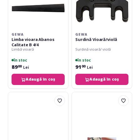
GEWA
GEWA
Limba vioara Abanos
Surdină Vioară/violă
Calitate B 4/4
Limbă vioară
Surdină vioară/ violă
în stoc
în stoc
89
91
00
00
Lei
Lei
Adaugă în coș
Adaugă în coș
Gewa
Petz
Limbă
Finissima
Vioară
Artist
Abanos
Mute