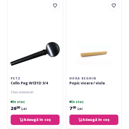
Petz
Hora
Cello
Reghin
Peg
Popic
WCE1D
vioara
3/4
/
viola
PETZ
HORA REGHIN
Cello Peg WCE1D 3/4
Popic vioara / viola
Chei violoncel
în stoc
în stoc
26
7
00
00
Lei
Lei
Adaugă în coș
Adaugă în coș