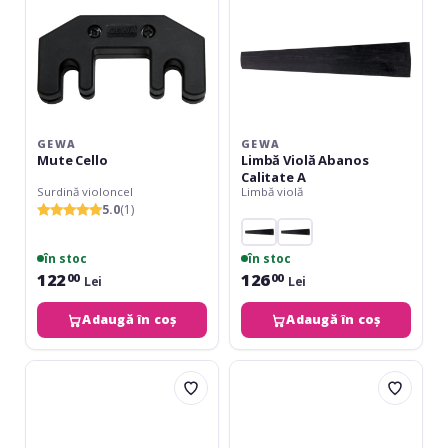
GEWA
GEWA
Mute Cello
Limbă Violă Abanos
Calitate A
Surdină violoncel
Limbă violă
5.0
(1)
în stoc
în stoc
122
126
00
00
Lei
Lei
Adaugă în coș
Adaugă în coș
Gewa
Gewa
Baroque
Chei
pegs
vioara
violin
Cimisir