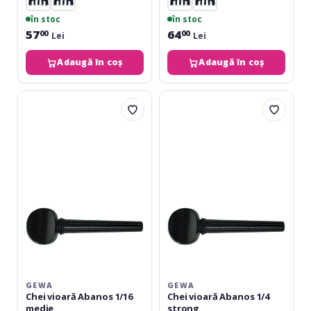
în stoc
în stoc
57
64
00
00
Lei
Lei
Adaugă în coș
Adaugă în coș
Gewa
Gewa
Chei
Chei
vioară
vioară
Abanos
Abanos
1/16
1/4
medie
strong
GEWA
GEWA
Chei vioară Abanos 1/16
Chei vioară Abanos 1/4
medie
strong