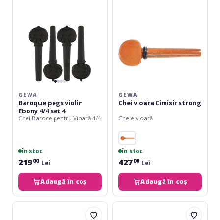
Ebony
strong
4/4
set
4
GEWA
GEWA
Baroque pegs violin
Chei vioara Cimisir strong
Ebony 4/4 set 4
Chei Baroce pentru Vioară 4/4
Cheie vioară
în stoc
în stoc
219
427
00
00
Lei
Lei
Adaugă în coș
Adaugă în coș
Wittner
Wittner
Finetune-
Violin