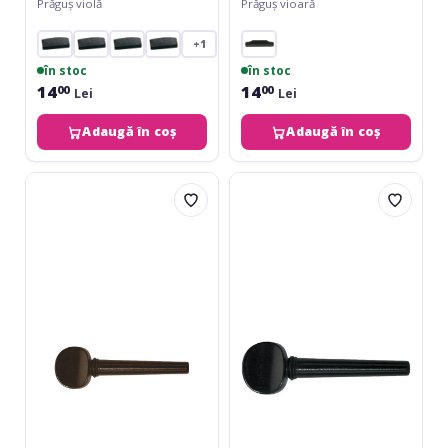
Prăguș violă
Prăguș vioară
+1
în stoc
în stoc
14
14
00
00
Lei
Lei
Adaugă în coș
Adaugă în coș
Hora
Gewa
Reghin
Violin
Cheie
Peg
Vioara
Ebony
Abanos
1/2
3/4
-
4/4