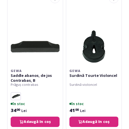
abanos,
Tourte
de
Violoncel
jos
Contrabas,
B
GEWA
GEWA
Saddle abanos, de jos
Surdină Tourte Violoncel
Contrabas, B
Prăguș contrabas
Surdină violoncel
în stoc
în stoc
34
41
00
00
Lei
Lei
Adaugă în coș
Adaugă în coș