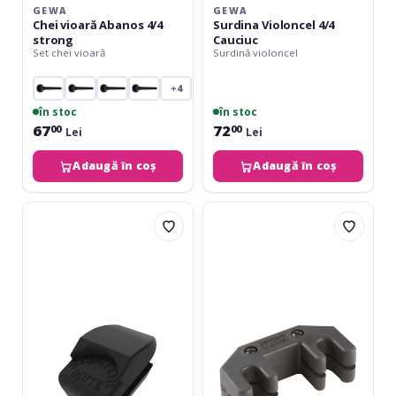
GEWA
GEWA
Chei vioară Abanos 4/4
Surdina Violoncel 4/4
strong
Cauciuc
Set chei vioară
Surdină violoncel
+4
în stoc
în stoc
67
72
00
00
Lei
Lei
Adaugă în coș
Adaugă în coș
Daddario
Artino
Spector
PM-
Violin
02
Mute
Practice
Black
Mute
Cello