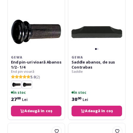
vioară
sus
Abanos
Contrabas
1/2
-
1/4
GEWA
GEWA
End pin-uri vioară Abanos
Saddle abanos, de sus
1/2 - 1/4
Contrabas
End pin vioară
Saddle
5.0
(2)
în stoc
în stoc
27
30
00
00
Lei
Lei
Adaugă în coș
Adaugă în coș
Gewa
Gewa
Saddle
Surdină