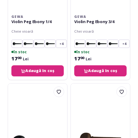
GEWA
GEWA
Violin Peg Ebony 1/4
Violin Peg Ebony 3/4
Cheie vioară
Chei vioară
+4
+4
în stoc
în stoc
17
17
00
00
Lei
Lei
Adaugă în coș
Adaugă în coș
Gewa
Hora
Violin
Reghin
Peg
Cheie
Ebony
Vioara
4/4
Abanos
Ochi
Parizian
3/4
-