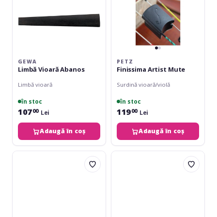
GEWA
PETZ
Limbă Vioară Abanos
Finissima Artist Mute
Limbă vioară
Surdină vioară/violă
în stoc
în stoc
107
119
00
00
Lei
Lei
Adaugă în coș
Adaugă în coș
Gewa
Gewa
Mute
Limbă
Cello
Violă
Abanos
Calitate
A