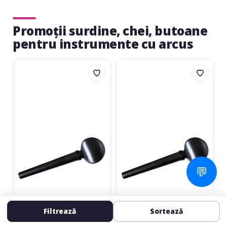
Promoții surdine, chei, butoane
pentru instrumente cu arcus
Petz
Petz
Cello
Cello
Peg
Peg
WCE1D
WCE1D
1/2
1/4
💬
PETZ
PETZ
Cello Peg WCE1D 1/2
Cello Peg WCE1D 1/4
Filtrează
Sortează
Chei violoncel
Chei violoncel