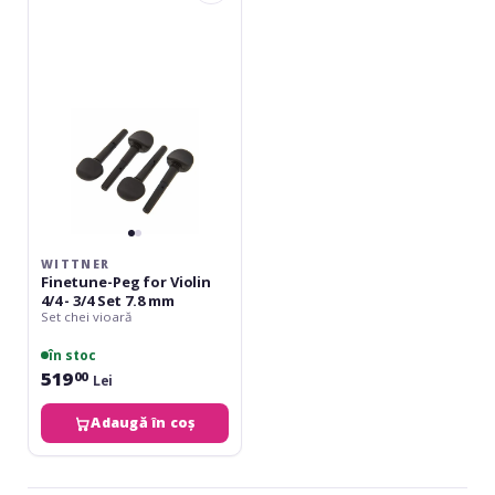
Peg
for
Violin
4/4
-
3/4
Set
7.8
mm
WITTNER
Finetune-Peg for Violin
4/4 - 3/4 Set 7.8 mm
Set chei vioară
în stoc
519
00
Lei
Adaugă în coș