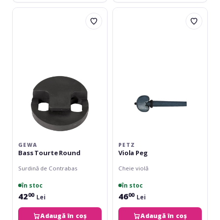
Gewa
Petz
Bass
Viola
Tourte
Peg
Round
GEWA
PETZ
Bass Tourte Round
Viola Peg
Surdină de Contrabas
Cheie violă
în stoc
în stoc
42
46
00
00
Lei
Lei
Adaugă în coș
Adaugă în coș