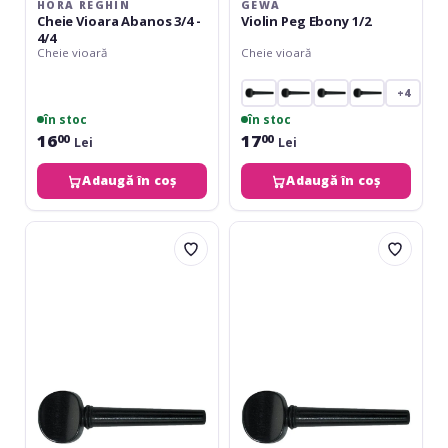
HORA REGHIN
GEWA
Cheie Vioara Abanos 3/4 -
Violin Peg Ebony 1/2
4/4
Cheie vioară
Cheie vioară
+4
în stoc
în stoc
16
17
00
00
Lei
Lei
Adaugă în coș
Adaugă în coș
Gewa
Gewa
Violin
Violin
Peg
Peg
Ebony
Ebony
1/4
3/4