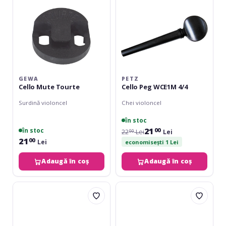
GEWA
PETZ
Cello Mute Tourte
Cello Peg WCE1M 4/4
Surdină violoncel
Chei violoncel
în stoc
21
în stoc
00
22
Lei
Lei
00
21
00
Lei
economisești 1 Lei
Adaugă în coș
Adaugă în coș
Gewa
Gewa
End
Saddle
pin-
abanos,
uri
de