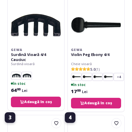
GEWA
GEWA
Surdină Vioară 4/4
Violin Peg Ebony 4/4
Cauciuc
Surdină vioară
Cheie vioară
5.0
(1)
+4
în stoc
în stoc
64
00
17
Lei
00
Lei
Adaugă în coș
Adaugă în coș
3
4
Hora
Wittner
Reghin
Violin
Cheie
FineTuning