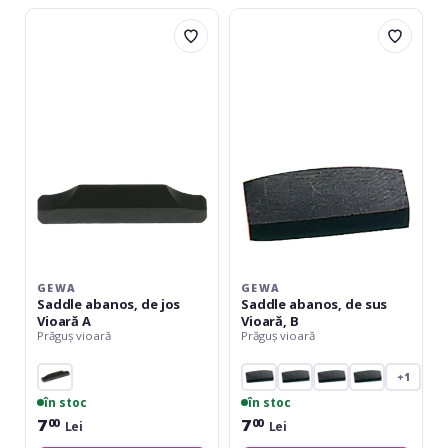
Gewa
Gewa
Saddle
Saddle
abanos,
abanos,
de
de
jos
sus
Vioară
Vioară,
A
B
GEWA
GEWA
Saddle abanos, de jos
Saddle abanos, de sus
Vioară A
Vioară, B
Prăguș vioară
Prăguș vioară
+1
în stoc
în stoc
7
7
00
00
Lei
Lei