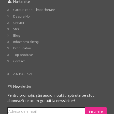
Harta site
cos
cos
Carduri cadou, împachetare
Despre Noi
Servicii
Știri
Blog
Infocentru clienți
Producători
Top produse
Contact
A.N.P.C. - SAL
Newsletter
Pentru promoții, știri audio, noutăți apărute pe stoc -
abonează-te acum gratuit la newsletter!
înscriere