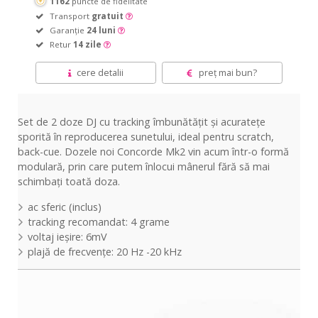
1162
puncte de fidelitate
Transport
gratuit
Garanție
24 luni
Retur
14 zile
cere detalii
preț mai bun?
Set de 2 doze DJ cu tracking îmbunătățit și acuratețe
sporită în reproducerea sunetului, ideal pentru scratch,
back-cue. Dozele noi Concorde Mk2 vin acum într-o formă
modulară, prin care putem înlocui mânerul fără să mai
schimbați toată doza.
ac sferic (inclus)
tracking recomandat: 4 grame
voltaj ieșire: 6mV
plajă de frecvențe: 20 Hz -20 kHz