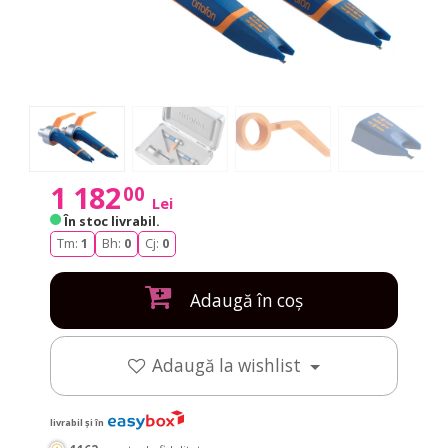
1 182
00
Lei
În stoc livrabil
.
Tm:
1
Bh:
0
Cj:
0
Adaugă în coș
Adaugă la wishlist
livrabil și în