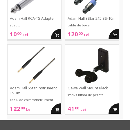
Adam Hall RCA-TS Adapter
Adam Hall 3Star 215 SS-10m
adaptor
cablu de boxe
10
120
00
00
adauga
adauga
Lei
Lei
in
in
5Star
Wall
Instrument
Mount
TS
Black
cos
cos
3m
Adam Hall 5Star Instrument
Gewa Wall Mount Black
TS 3m
stativ Chitara de perete
cablu de chitara/instrument
122
41
00
00
adauga
adauga
Lei
Lei
in
in