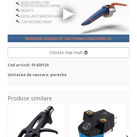
Citește mai mult
Cod articol: 01420120
Unitatea de vanzare: pereche
Produse similare
PC-
AT-
S-
HS01-
VM95
15
K
C
Hea
&
Pick