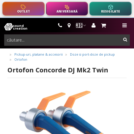
OUTLET
ANIVERSARĂ
RESIGILATE
🇷🇴
sound
instrumente
me
creation
muzicale,
cau
echipamente
pro-
Pickup-uri, platane & accesorii
Doze si port-doze de pickup
Ortofon
audio
Ortofon Concorde DJ Mk2 Twin