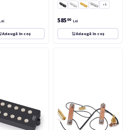
+1
585
00
Lei
Lei
Adaugă în coș
Adaugă în coș
MEC
Pickups
60090
G
LH
-
Passive
Electronics
For
Passive
Pickups
(Vol
/
Vol