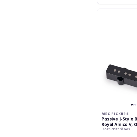
MEC
Pickups
Passive
J-
Style
Bass
Pickup,
Royal
Alnico
V,
Open
Pole
Pieces,
4-
String,
Bridge
-
MEC PICKUPS
Black
Passive J-Style 
Royal Alnico V, 
Doză chitară bas
Pieces, 4-String,
Black