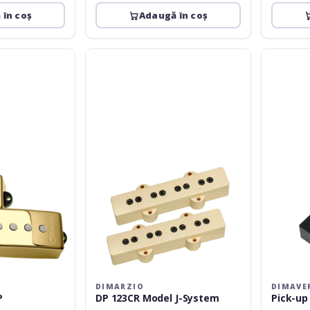
 în coș
Adaugă în coș
DiMarzio
Dimavery
DP
Pick-
123CR
up
Model
single
J-
coil
System
f.
JB
bass
DIMARZIO
DIMAVE
P
DP 123CR Model J-System
Pick-up 