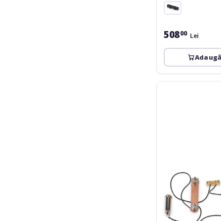
508
00
Lei
Adaugă
MEC
Pickups
60090
C
-
Passive
Electronics
For
Passive
Pickups
(Vol
/
Vol
/