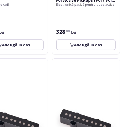
For Active Pickups (Vol / Vol /
e coil
Electronică pasivă pentru doze active
Tone)
328
00
Lei
Lei
Adaugă în coș
Adaugă în coș
MEC
Pickups
Passive
J-
Style
Bass
Pickup,
Royal
Alnico
V,
Open
Pole