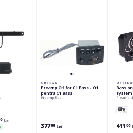
for
active
C1
preamp
Bass
system
-
-
O1
Rechargea
pentru
C1
Bass
ORTEGA
ORTEGA
Preamp O1 for C1 Bass - O1
Bass on
pentru C1 Bass
system 
s
Preamp Bas
Preamp ch
00
Lei
377
411
00
00
Lei
i