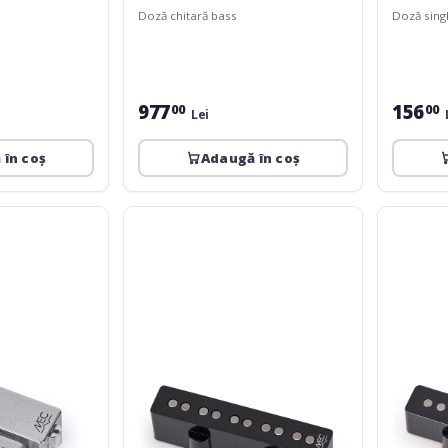
Doză chitară bass
Doză singl
977
156
00
00
Lei
 în coș
Adaugă în coș
MEC
MEC
Pickups
Pickups
Passive
Passive
J-
J-
Style
Style
Bass
Bass
Pickup,
Pickup,
Vintage
Royal
Alnico
Alnico
V,
V,
5-
Open
String,
Pole