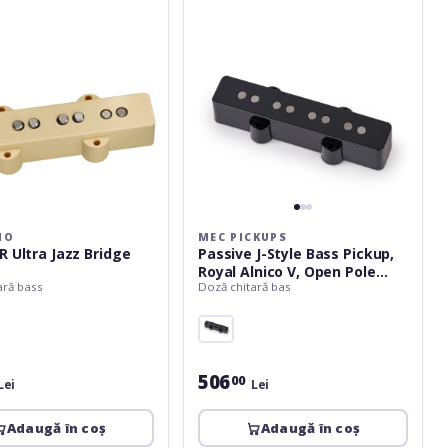
Bass
Pickup,
Royal
Alnico
V,
Open
Pole
Pieces,
4-
String,
Neck
-
IO
MEC PICKUPS
Black
R Ultra Jazz Bridge
Passive J-Style Bass Pickup,
Royal Alnico V, Open Pole
ară bass
Doză chitară bas
Pieces, 4-String, Neck - Black
506
00
Lei
Lei
Adaugă în coș
Adaugă în coș