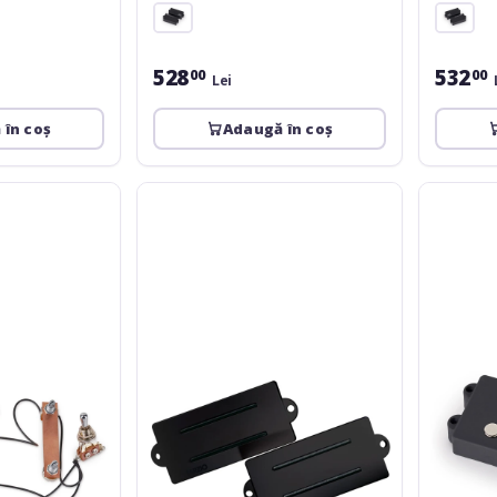
528
532
00
00
Lei
 în coș
Adaugă în coș
DiMarzio
MEC
DP
Pickups
127BK
Passive
Split
MM-
P
Style
Bass
Pickup,
5-
String,
Neck
-
Black