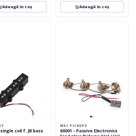
Adaugă în coș
Adaugă în coș
MEC
Pickups
60001
-
Passive
Electronics
For
Active
Pickups
(Vol
/
Vol
/
Tone)
RY
MEC PICKUPS
single coil f. JB bass
60001 - Passive Electronics