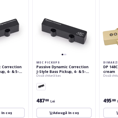
J-
Bridge
Style
cream
Bass
Pickup,
4-
&amp;
5-
String,
Bridge
-
Black
MEC PICKUPS
DIMARZ
 Correction
Passive Dynamic Correction
DP 148C
up, 4- & 5-
J-Style Bass Pickup, 4- & 5-
cream
Doză chitară bas
Doză chit
Lefthand -
String, Bridge - Black
487
495
00
00
Lei
 în coș
Adaugă în coș