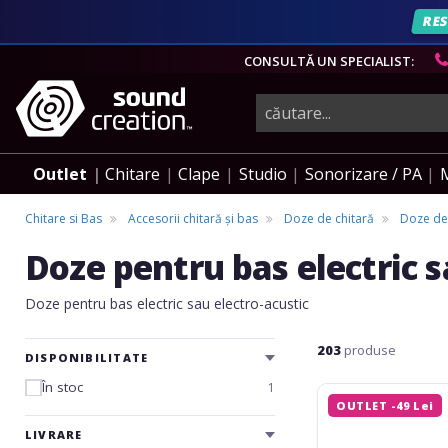
AN
RES
CONSULTĂ UN SPECIALIST:
instrumente
muzicale,
Outlet
Chitare
Clape
Studio
Sonorizare / PA
echipamente
Chitare si Bas
Accesorii chitară și bas
Doze de chitară
Doze de 
Doze pentru bas electric s
pro-
Doze pentru bas electric sau electro-acustic
audio
203
produse
DISPONIBILITATE
În stoc
1
Boss
OUTLET -49 Lei
GK-
5B
LIVRARE