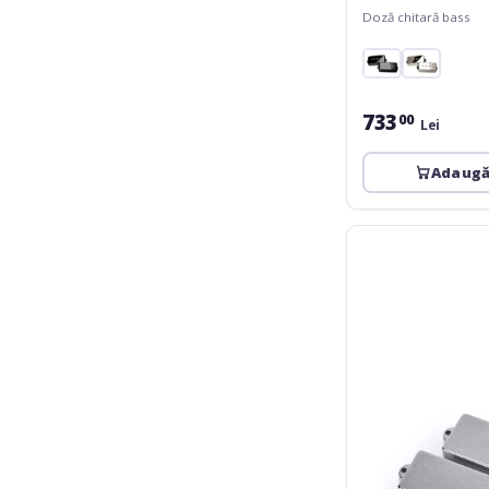
Doză chitară bass
733
00
Lei
Adaugă
MEC
Pickups
Active
P-
Style
Bass
Pickup,
4-
String
-
Chrome