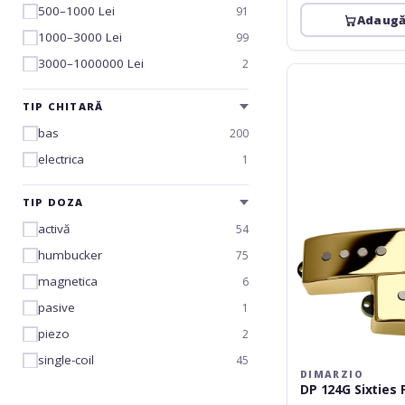
500–1000 Lei
91
Adaugă
1000–3000 Lei
99
3000–1000000 Lei
2
DiMarzio
DP
TIP CHITARĂ
124G
Sixties
bas
200
P
electrica
1
TIP DOZA
activă
54
humbucker
75
magnetica
6
pasive
1
piezo
2
single-coil
45
DIMARZIO
DP 124G Sixties 