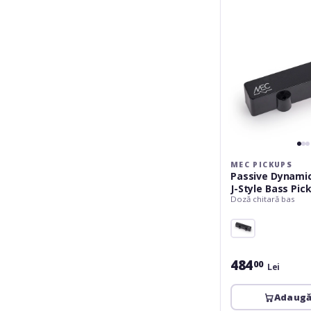
J-
Style
Bass
Pickup,
4-
&amp;
5-
String,
Bridge,
Lefthand
-
Black
MEC PICKUPS
Passive Dynamic
J-Style Bass Pick
Doză chitară bas
String, Bridge, 
Black
484
00
Lei
Adaugă