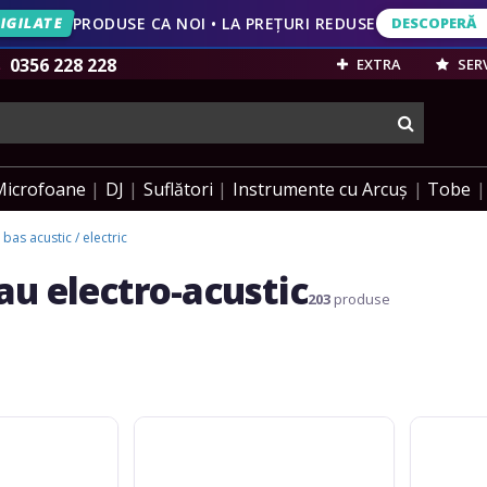
IVERSARĂ
20 DE ANI • REDUCERI PÂNĂ LA 49%
DESCOPERĂ
IGILATE
PRODUSE CA NOI • LA PREȚURI REDUSE
DESCOPERĂ
VEZI OFERT
0356 228 228
EXTRA
SERV
cauta
Microfoane
DJ
Suflători
Instrumente cu Arcuș
Tobe
bas acustic / electric
au electro-acustic
203
produse
Ortega
Ortega
Preamp
Bass
O1
onboard