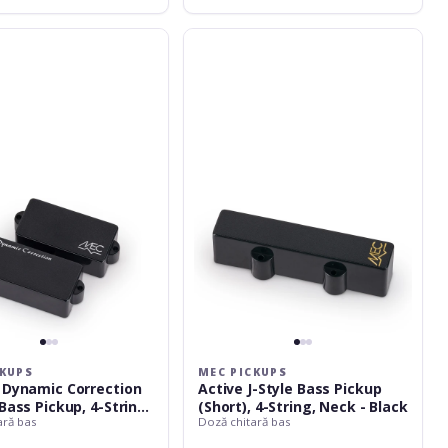
MEC
Pickups
Active
J-
Style
Bass
Pickup
(Short),
4-
String,
Neck
-
Black
CKUPS
MEC PICKUPS
 Dynamic Correction
Active J-Style Bass Pickup
Bass Pickup, 4-String
(Short), 4-String, Neck - Black
ară bas
Doză chitară bas