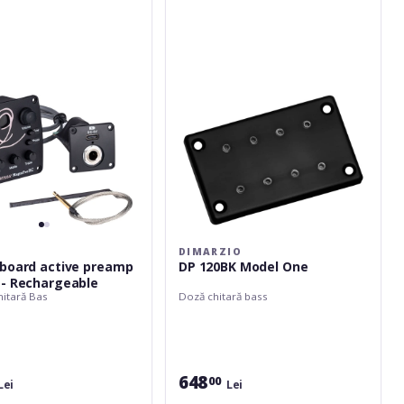
Model
One
ble
DIMARZIO
board active preamp
DP 120BK Model One
- Rechargeable
itară Bas
Doză chitară bass
648
00
Lei
Lei