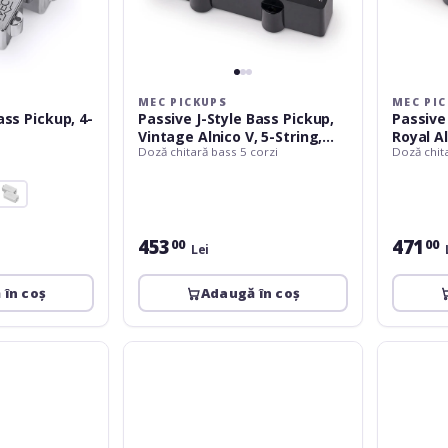
Neck
Pieces,
-
5-
Black
String,
Neck
-
MEC PICKUPS
MEC PI
Black
ass Pickup, 4-
Passive J-Style Bass Pickup,
Passive
Vintage Alnico V, 5-String,
Royal A
Doză chitară bass 5 corzi
Doză chit
Neck - Black
Pieces, 
453
471
00
00
Lei
 în coș
Adaugă în coș
MEC
DiMarzio
Pickups
DP
Passive
148CR
Dynamic
Ultra
Correction
Jazz