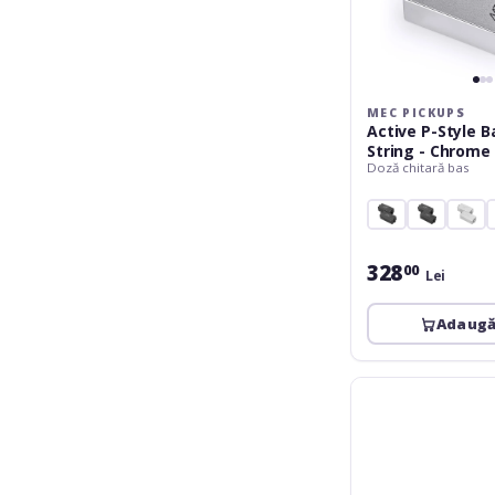
MEC PICKUPS
Active P-Style B
String - Chrome
Doză chitară bas
328
00
Lei
Adaugă
MEC
Pickups
Passive
Dynamic
Correction