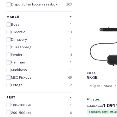
Disponibil în locker/easybox
203
MARCĂ
Boss
1
DiMarzio
13
Dimavery
1
Duesenberg
1
Fender
14
Fishman
1
Markbass
1
BOSS
GK-5B
MEC Pickups
169
Ortega
2
Pickup de Chitară Ba
PREȚ
în stoc
1 091
100–200 Lei
1
1 140
Lei
00
economisești 49 Le
200–500 Lei
10