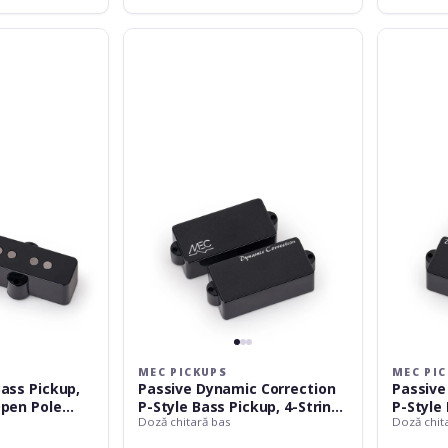
MEC
MEC
Pickups
Pickups
Passive
Passive
Dynamic
Dynamic
Correction
Correction
P-
P-
Style
Style
Bass
Bass
Pickup,
Pickup,
4-
4-
String,
String
Lefthand
-
-
Black
Black
MEC PICKUPS
MEC PI
Bass Pickup,
Passive Dynamic Correction
Passive
Open Pole
P-Style Bass Pickup, 4-String,
P-Style 
Doză chitară bas
Doză chit
 Bridge -
Lefthand - Black
- Black