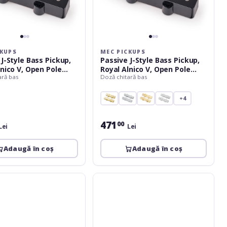
Pieces,
5-
String,
Bridge
-
CKUPS
MEC PICKUPS
Black
 J-Style Bass Pickup,
Passive J-Style Bass Pickup,
lnico V, Open Pole
Royal Alnico V, Open Pole
ară bas
Doză chitară bas
5-String, Neck - Black
Pieces, 5-String, Bridge -
Black
+4
471
00
Lei
Lei
Adaugă în coș
Adaugă în coș
MEC
Pickups
Passive
J-
Style