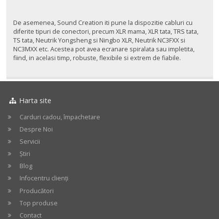
De asemenea, Sound Creation iti pune la dispozitie cabluri cu
diferite tipuri de conectori, precum XLR mama, XLR tata, TRS tata,
TS tata, Neutrik Yongsheng si Ningbo XLR, Neutrik NC3FXX si
NC3MXX etc. Acestea pot avea ecranare spiralata sau impletita,
fiind, in acelasi timp, robuste, flexibile si extrem de fiabile.
Harta site
Carduri cadou, împachetare
Despre Noi
Servicii
Știri
Blog
Infocentru clienți
Producători
Top produse
Contact