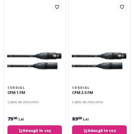
Cordial
Cordial
CPM
CPM
1
2.5
FM
FM
CORDIAL
CORDIAL
CPM 1 FM
CPM 2.5 FM
Cablu de microfon
Cablu de microfon
79
89
00
00
Lei
Lei
Adaugă în coș
Adaugă în coș