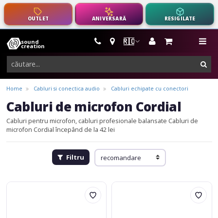
OUTLET
ANIVERSARĂ
RESIGILATE
🇷🇴
sound
instrumente
me
creation
muzicale,
cau
echipamente
pro-
Home
Cabluri si conectica audio
Cabluri echipate cu conectori
audio
Cabluri de microfon Cordial
Cabluri pentru microfon, cabluri profesionale balansate
Cabluri de
microfon Cordial începând de la 42 lei
Filtru
Cordial
Cordial
CCM
CCM
0.5
1
FM
FM