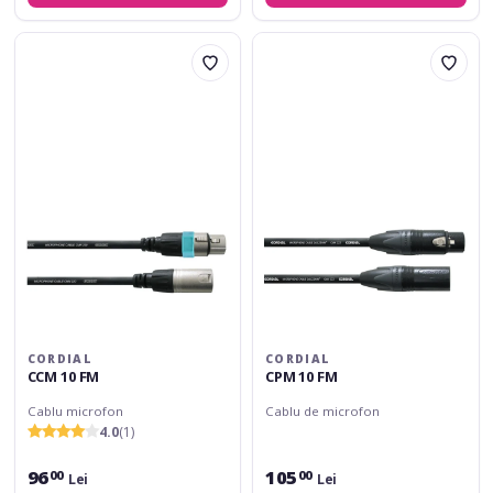
Cordial
Cordial
CCM
CPM
10
10
FM
FM
CORDIAL
CORDIAL
CCM 10 FM
CPM 10 FM
Cablu microfon
Cablu de microfon
4.0
(1)
96
105
00
00
Lei
Lei