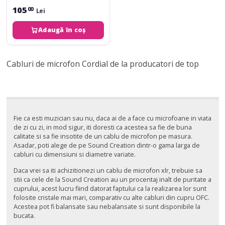
105
00
Lei
Adaugă în coș
Cabluri de microfon Cordial de la producatori de top
Fie ca esti muzician sau nu, daca ai de a face cu microfoane in viata
de zi cu zi, in mod sigur, iti doresti ca acestea sa fie de buna
calitate si sa fie insotite de un cablu de microfon pe masura.
Asadar, poti alege de pe Sound Creation dintr-o gama larga de
cabluri cu dimensiuni si diametre variate.
Daca vrei sa iti achizitionezi un cablu de microfon xlr, trebuie sa
stii ca cele de la Sound Creation au un procentaj inalt de puritate a
cuprului, acest lucru fiind datorat faptului ca la realizarea lor sunt
folosite cristale mai mari, comparativ cu alte cabluri din cupru OFC.
Acestea pot fi balansate sau nebalansate si sunt disponibile la
bucata.