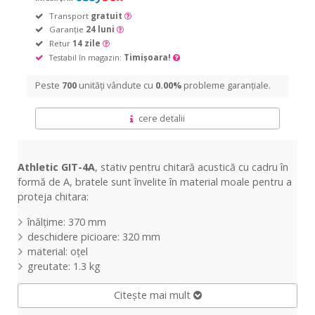
Transport
gratuit
Garanție
24 luni
Retur
14 zile
Testabil în magazin:
Timișoara!
Peste
700
unități vândute cu
0.00%
probleme garanțiale.
cere detalii
Athletic GIT-4A
, stativ pentru chitară acustică cu cadru în
formă de A, bratele sunt învelite în material moale pentru a
proteja chitara:
înălțime: 370 mm
deschidere picioare: 320 mm
material: oțel
greutate: 1.3 kg
Citește mai mult