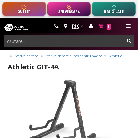
OUTLET
ANIVERSARĂ
RESIGILATE
🇷🇴
sound
1
instrumente
me
creation
muzicale,
cau
echipamente
pro-
Stative chitare
Stative chitare și bas pentru podea
Athletic
audio
Athletic GIT-4A