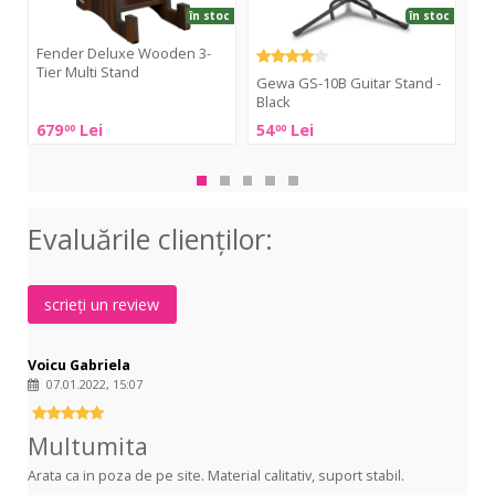
Stand
Black
5
în stoc
în stoc
Elec
Gui
Fender Deluxe Wooden 3-
Ro
Tier Multi Stand
Rac
/
Gewa GS-10B Guitar Stand -
Gu
Bas
Black
Fender
679
Lei
54
Lei
18
00
00
Roc
Deluxe
Gewa
Mul
Wooden
GS-
Gui
3-
10B
Rac
Tier
Guitar
Sta
Evaluările clienţilor:
Multi
Stand
-
Stand
-
5
Black
Elec
scrieți un review
Gui
/
Voicu Gabriela
Bas
07.01.2022, 15:07
Multumita
Arata ca in poza de pe site. Material calitativ, suport stabil.