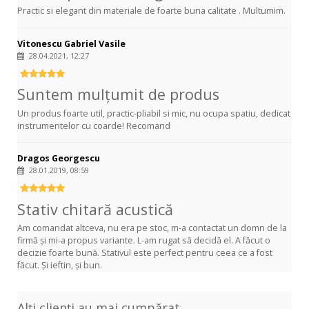
Practic si elegant din materiale de foarte buna calitate . Multumim.
Vitonescu Gabriel Vasile
28.04.2021, 12:27
Suntem mulțumit de produs
Un produs foarte util, practic-pliabil si mic, nu ocupa spatiu, dedicat
instrumentelor cu coarde! Recomand
Dragos Georgescu
28.01.2019, 08:59
Stativ chitară acustică
Am comandat altceva, nu era pe stoc, m-a contactat un domn de la
firmă și mi-a propus variante. L-am rugat să decidă el. A făcut o
decizie foarte bună. Stativul este perfect pentru ceea ce a fost
făcut. Și ieftin, și bun.
Alți clienți au mai cumpărat