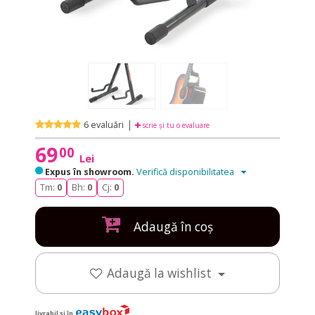
|
6 evaluări
scrie și tu o evaluare
69
00
Lei
Expus în showroom.
Verifică disponibilitatea
Tm:
0
Bh:
0
Cj:
0
Adaugă în coș
Adaugă la wishlist
livrabil și în