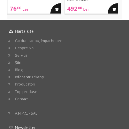
76
492
00
00
adauga
adauga
Lei
Lei
in
in
Harta site
cos
cos
Carduri cadou, împachetare
Despre Noi
Servicii
Știri
Blog
Infocentru clienți
Producători
Top produse
Contact
A.N.P.C. - SAL
Newsletter