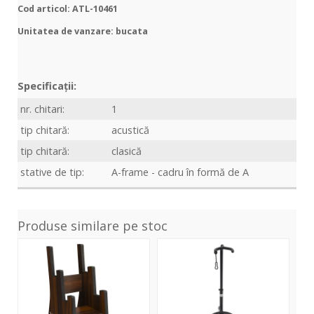
Cod articol: ATL-10461
Unitatea de vanzare: bucata
Specificații:
nr. chitari:
1
tip chitară:
acustică
tip chitară:
clasică
stative de tip:
A-frame - cadru în formă de A
Produse similare pe stoc
Deluxe
GS-
Mul
Wooden
10B
Gui
3-
Guitar
Rac
Tier
Stand
Sta
Multi
-
-