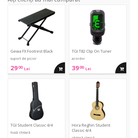
FX
T82
Footrest
Clip
Black
On
Tuner
Gewa FX Footrest Black
TGI T82 Clip On Tuner
suport de picior
acordor
29
39
00
00
adauga
adauga
Lei
Lei
in
in
Student
Student
Classic
Classic
4/4
4/4
cos
cos
TGI Student Classic 4/4
Hora Reghin Student
Classic 4/4
husă chitară
chitară clasică