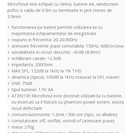
Microfonul vine echipat cu clema, baterie AA, windscreen
pufos si cablu de 0.5m cu terminatie in jack stereo de
3.5mm.
functionarea pe baterii permite utilizarea lui cu
majoritatea echipamentelor de inregistrare
raspuns in frecventa: 20-20.000Hz
atenuare frecvente joase comutabila: 150Hz, 6dB/octava
sensibilitate in circuit desschis: -41dB (8.9mV)
echilibrare canale: <2.5dB
impedanta: 200Ohmi
MAX SPL: 122dB la 1kHz la 1% THD
dinamica (tipica): 103dB la 1kHz masurat la SPL maxim
SNR: 75dB
tipul bateriei: 1.5V AA.
ATENTIE! Microfonul este destinat utilizarii lui cu baterie,
nu incercati sa il folositi cu phantom power extern, exista
riscul defectarii!
consum/autonomie: 1.2mA / 500 ore (tipic, cu alkaline)
comutatoare: off, on/flat, on/roll-of (atenuare joase)
masa: 270g