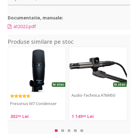
Documentatie, manuale:
at2022.pdf
Produse similare pe stoc
M7
ATM450
MP
Condenser
100
în stoc
în stoc
Audio-Technica ATM450
Presonus M7 Condenser
Ma
Audio-
Technica
Presonus
Mar
302
Lei
1 149
Lei
26
00
00
ATM450
M7
Pro
Condenser
MP
100