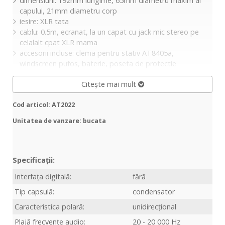
dimensiuni: 192mm lungime, 65mm diametru maxim al
capului, 21mm diametru corp
iesire: XLR tata
cablu: 0.5m, ecranat, la un capat cu jack mic stereo pe
celalalt cpat XLR mama
accesorii incluse: clema pentru stativ AT8405a,
windscreen pufos, baterie, poseta de protectie
Citește mai mult
Cod articol: AT2022
Unitatea de vanzare: bucata
Specificații:
Interfața digitală:
fără
Tip capsulă:
condensator
Caracteristica polară:
unidirecțional
Plajă frecvențe audio:
20 - 20 000 Hz