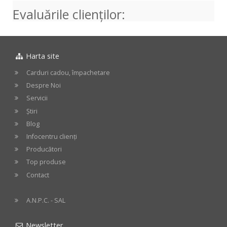
Evaluările clienţilor:
Harta site
Carduri cadou, împachetare
Despre Noi
Servicii
Știri
Blog
Infocentru clienți
Producători
Top produse
Contact
A.N.P.C. - SAL
Newsletter