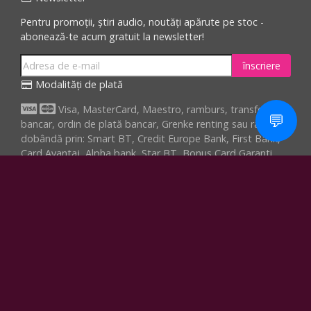
Pentru promoții, știri audio, noutăți apărute pe stoc -
abonează-te acum gratuit la newsletter!
înscriere
Modalități de plată
Visa, MasterCard, Maestro, ramburs, transfer
💬
bancar, ordin de plată bancar, Grenke renting sau rate fără
dobândă prin: Smart BT, Credit Europe Bank, First Bank,
Card Avantaj, Alpha bank, Star BT, Bonus Card Garanti,
Optimo
Comandă
Transport gratuit pentru comenzile cu valoarea minima
de 499 lei.
Facebook
Youtube
Instagram