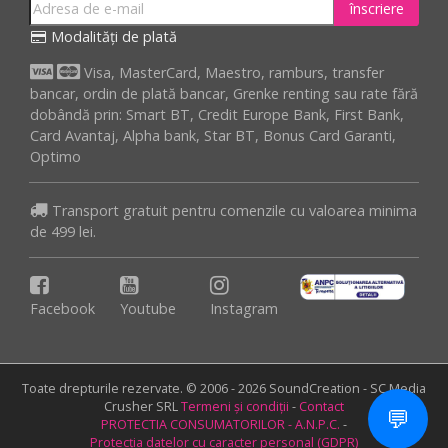
înscriere
Modalități de plată
Visa, MasterCard, Maestro, ramburs, transfer
bancar, ordin de plată bancar, Grenke renting sau rate fără
dobândă prin: Smart BT, Credit Europe Bank, First Bank,
Card Avantaj, Alpha bank, Star BT, Bonus Card Garanti,
Optimo
Transport gratuit pentru comenzile cu valoarea minima
de 499 lei.
Facebook
Youtube
Instagram
Toate drepturile rezervate. © 2006 - 2026 SoundCreation - SC Media
Crusher SRL
Termeni și condiții
-
Contact
💬
PROTECTIA CONSUMATORILOR - A.N.P.C.
-
Protecția datelor cu caracter personal (GDPR)