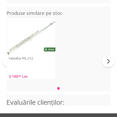
Produse similare pe stoc
YFL-
212
în stoc
Yamaha YFL-212
Yamaha
YFL-
3 190
Lei
00
212
Evaluările clienţilor: