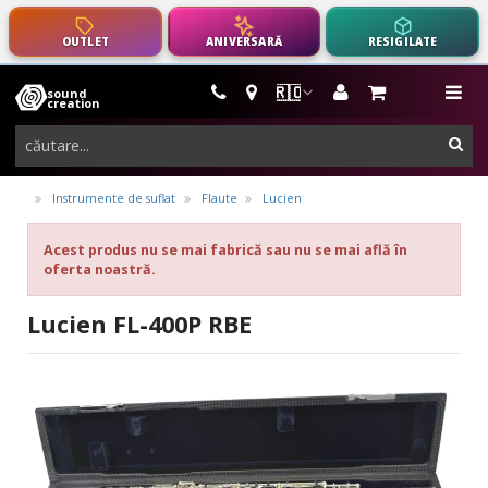
OUTLET
ANIVERSARĂ
RESIGILATE
🇷🇴
sound
instrumente
me
creation
muzicale,
cau
echipamente
pro-
Instrumente de suflat
Flaute
Lucien
audio
Acest produs nu se mai fabrică sau nu se mai află în
oferta noastră.
Lucien FL-400P RBE