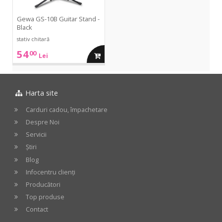
Black
Gewa GS-10B Guitar Stand -
Black
stativ chitară
54
00
adauga
Lei
in
Harta site
cos
Carduri cadou, împachetare
Despre Noi
Servicii
Știri
Blog
Infocentru clienți
Producători
Top produse
Contact