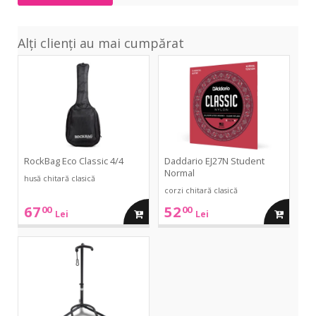
Alți clienți au mai cumpărat
Eco
EJ27N
Classic
Student
4/4
Normal
RockBag Eco Classic 4/4
Daddario EJ27N Student
Normal
husă chitară clasică
corzi chitară clasică
67
52
00
00
adauga
adauga
Lei
Lei
in
in
GS-
10B
Guitar
cos
cos
Stand
-