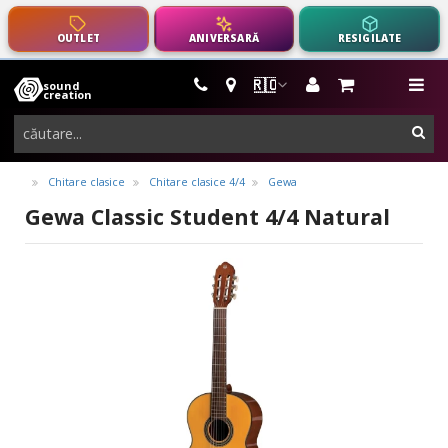
OUTLET
ANIVERSARĂ
RESIGILATE
🇷🇴
sound
instrumente
me
creation
muzicale,
cau
echipamente
pro-
Chitare clasice
Chitare clasice 4/4
Gewa
audio
Gewa Classic Student 4/4 Natural