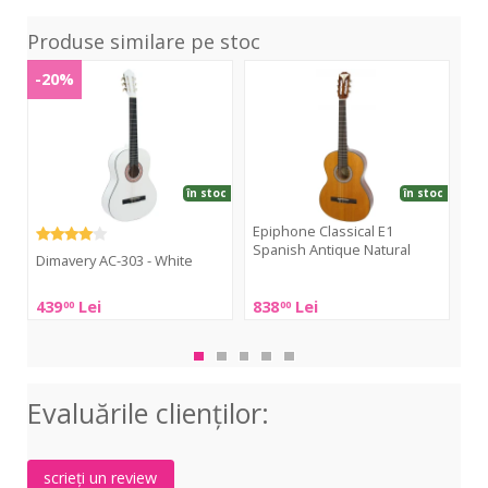
Produse similare pe stoc
AC-
Classical
CN-
-20%
303
E1
30
-
Spanish
Nyl
White
Antique
Nat
Natural
în stoc
în stoc
Epiphone Classical E1
Fe
Spanish Antique Natural
Dimavery AC-303 - White
Fen
Epiphone
CN-
Dimavery
439
Lei
838
Lei
78
00
00
Classical
30
AC-
E1
Nyl
303
Spanish
Nat
-
Antique
White
Evaluările clienţilor:
Natural
scrieți un review