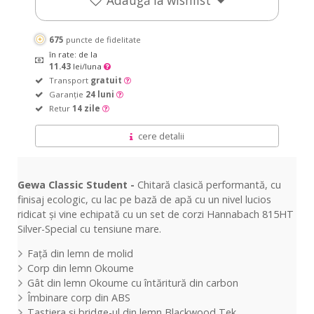
Adaugă la wishlist
675
puncte de fidelitate
în rate: de la
11.43
lei/luna
Transport
gratuit
Garanție
24 luni
Retur
14 zile
cere detalii
Gewa Classic Student -
Chitară clasică performantă, cu
finisaj ecologic, cu lac pe bază de apă cu un nivel lucios
ridicat și vine echipată cu un set de corzi Hannabach 815HT
Silver-Special cu tensiune mare.
Față din lemn de molid
Corp din lemn Okoume
Gât din lemn Okoume cu întăritură din carbon
Îmbinare corp din ABS
Tastiera și bridge-ul din lemn Blackwood Tek