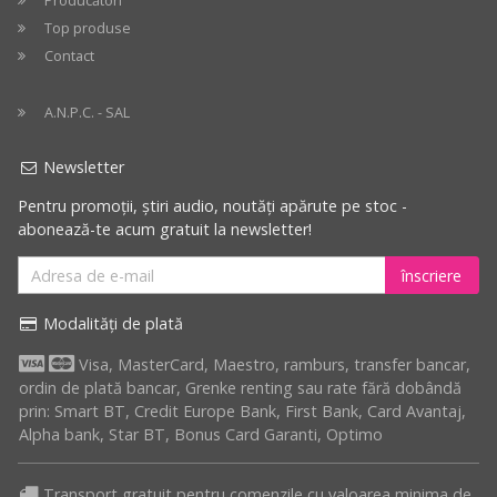
Producători
Top produse
Contact
A.N.P.C. - SAL
Newsletter
Pentru promoții, știri audio, noutăți apărute pe stoc -
abonează-te acum gratuit la newsletter!
înscriere
Modalități de plată
Visa, MasterCard, Maestro, ramburs, transfer bancar,
ordin de plată bancar, Grenke renting sau rate fără dobândă
prin: Smart BT, Credit Europe Bank, First Bank, Card Avantaj,
Alpha bank, Star BT, Bonus Card Garanti, Optimo
Transport gratuit pentru comenzile cu valoarea minima de