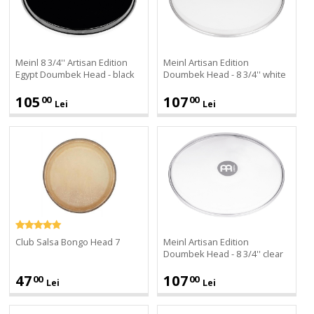
Edition
Head
Egypt
-
Doumbek
8
Head
3/4''
Meinl 8 3/4'' Artisan Edition
Meinl Artisan Edition
-
white
Egypt Doumbek Head - black
Doumbek Head - 8 3/4'' white
black
105
107
00
00
Lei
Lei
Club
Meinl
Salsa
Artisan
Bongo
Edition
Head
Doumbek
7
Head
-
8
3/4''
Club Salsa Bongo Head 7
Meinl Artisan Edition
clear
Doumbek Head - 8 3/4'' clear
47
107
00
00
Lei
Lei
Remo
Gewa