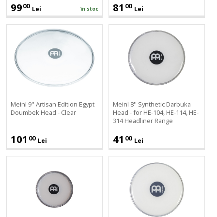
99
81
00
00
Lei
Lei
în stoc
Meinl
Meinl
9''
8''
Artisan
Synthetic
Edition
Darbuka
Egypt
Head
Doumbek
-
Head
for
-
HE-
Meinl 9'' Artisan Edition Egypt
Meinl 8'' Synthetic Darbuka
Clear
104,
Doumbek Head - Clear
Head - for HE-104, HE-114, HE-
314 Headliner Range
HE-
114,
101
41
00
00
Lei
Lei
HE-
314
Meinl
Meinl
Headliner
8
head
Range
1/2''
for
doumbek
models
head
MIT810CH
-
+