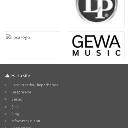
Harta site
Carduri cadou, împachetare
Despre Noi
Servicii
Știri
Blog
Infocentru clienți