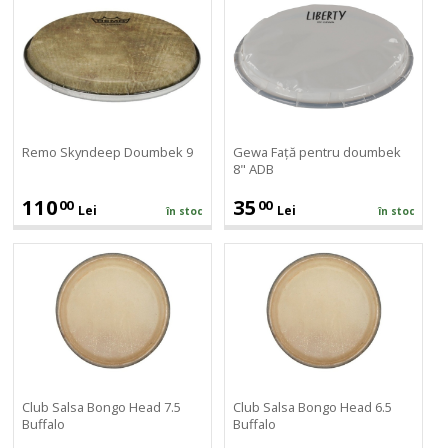
Skyndeep
Față
Doumbek
pentru
9
doumbek
8"
ADB
Remo Skyndeep Doumbek 9
Gewa Față pentru doumbek
8" ADB
110
35
00
00
Lei
Lei
în stoc
în stoc
Club
Club
Salsa
Salsa
Bongo
Bongo
Head
Head
7.5
6.5
Buffalo
Buffalo
Club Salsa Bongo Head 7.5
Club Salsa Bongo Head 6.5
Buffalo
Buffalo