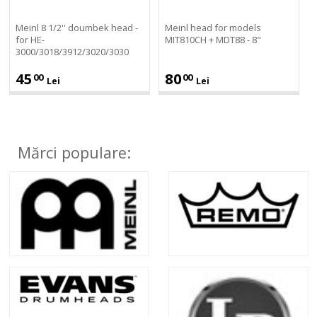
for
MDT88
HE-
-
Meinl 8 1/2'' doumbek head -
Meinl head for models
3000/3018/3912/3020/3030
8"
for HE-
MIT810CH + MDT88 - 8"
3000/3018/3912/3020/3030
45
80
00
00
Lei
Lei
Mărci populare: