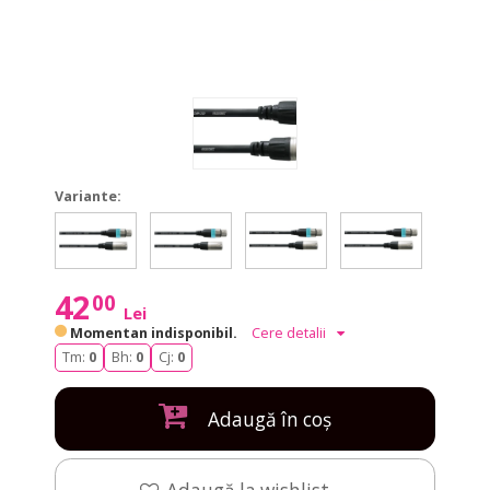
Variante:
CCM
CCM
CCM
CCM
CCM
CCM
CCM
CCM
2.5
10
5
1
2.5
10
5
1
FM
FM
FM
FM
FM
FM
FM
FM
42
00
Lei
Momentan indisponibil.
Cere detalii
Tm:
0
Bh:
0
Cj:
0
Adaugă în coș