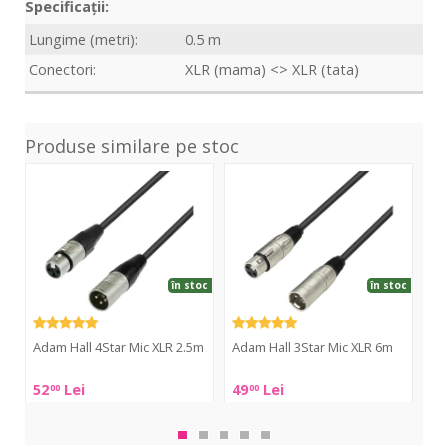
Specificații:
Lungime (metri):
0.5 m
Conectori:
XLR (mama) <> XLR (tata)
Produse similare pe stoc
4Star
3Star
Krys
Mic
Mic
4S
XLR
XLR
Mic
2.5m
6m
XLR
2.5
în stoc
în stoc
Adam Hall 4Star Mic XLR 2.5m
Adam Hall 3Star Mic XLR 6m
Ad
2.
Adam
Adam
52
Lei
49
Lei
62
00
00
Ad
Hall
Hall
Hall
4Star
3Star
Kry