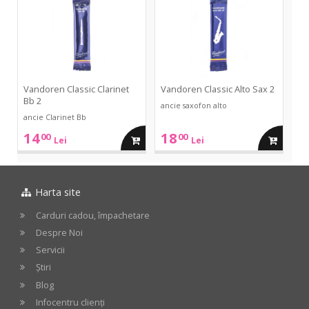
Clarinet
Alto
Bb
Sax
cos
cos
2
2
Vandoren Classic Clarinet
Vandoren Classic Alto Sax 2
Bb 2
ancie saxofon alto
ancie Clarinet Bb
14
18
00
00
adauga
adauga
Lei
Lei
in
in
Harta site
cos
cos
Carduri cadou, împachetare
Despre Noi
Servicii
Știri
Blog
Infocentru clienți