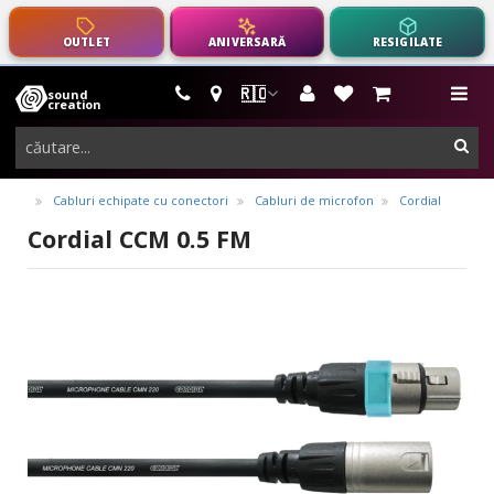
OUTLET
ANIVERSARĂ
RESIGILATE
🇷🇴
sound
instrumente
me
creation
muzicale,
cau
echipamente
pro-
Cabluri echipate cu conectori
Cabluri de microfon
Cordial
audio
Cordial CCM 0.5 FM