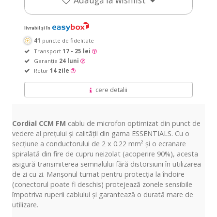
Adaugă la wishlist
livrabil și în
41
puncte de fidelitate
Transport
17 - 25 lei
Garanție
24 luni
Retur
14 zile
cere detalii
Cordial CCM FM
cablu de microfon optimizat din punct de
vedere al prețului și calității din gama ESSENTIALS. Cu o
secțiune a conductorului de 2 x 0.22 mm² și o ecranare
spiralată din fire de cupru neizolat (acoperire 90%), acesta
asigură transmiterea semnalului fără distorsiuni în utilizarea
de zi cu zi. Manșonul turnat pentru protecția la îndoire
(conectorul poate fi deschis) protejează zonele sensibile
împotriva ruperii cablului și garantează o durată mare de
utilizare.