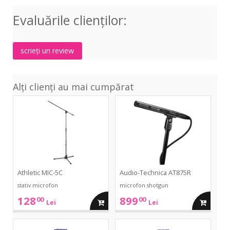
Mic
Mic
4S
XLR
XLR
Evaluările clienţilor:
Mic
2.5m
6m
XLR
2.5
scrieți un review
Alți clienți au mai cumpărat
MIC-
AT875R
5C
Athletic MIC-5C
Audio-Technica AT875R
stativ microfon
microfon shotgun
128
899
00
00
adauga
adauga
Lei
Lei
in
in
Classic
Classic