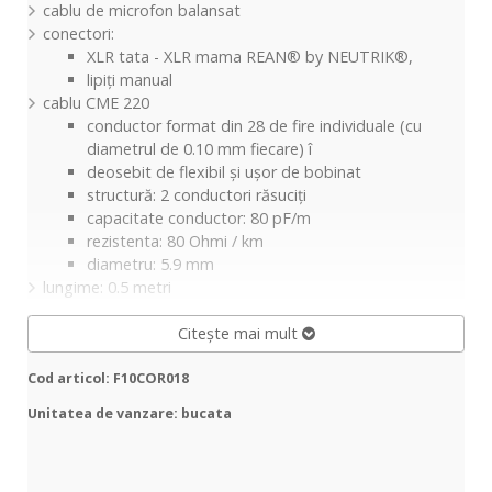
cablu de microfon balansat
conectori:
XLR tata - XLR mama REAN® by NEUTRIK®,
lipiți manual
cablu CME 220
conductor format din 28 de fire individuale (cu
diametrul de 0.10 mm fiecare) î
deosebit de flexibil și ușor de bobinat
structură: 2 conductori răsuciți
capacitate conductor: 80 pF/m
rezistenta: 80 Ohmi / km
diametru: 5.9 mm
lungime: 0.5 metri
Citește mai mult
Cod articol: F10COR018
Unitatea de vanzare: bucata