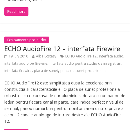
Read more
Echipamente pro-audio
ECHO AudioFire 12 – interfata Firewire
,
,
19 July 2010
Alba Ecstasy
ECHO AudioFire 12
interfata audio
,
,
interfata audio pe firewire
interfata audio pentru studio de inregistrari
,
,
interfata firewire
placa de sunet
placa de sunet profesionala
ECHO AudioFire12 este simplitatea dusa la excelenta prin
constructia si caracteristicile ei. O placa de sunet profesionala
robusta – cu o carcasa de dur-aluminiu si dotata cu un panou de
leduri pentru fiecare canal in parte, care indica perfect nivelul de
semnal, panou numai bun pentru monitorizarea dintr-o privire a
celor 12 canale analoage de intrare /iesire ale ECHO AudioFire
12.