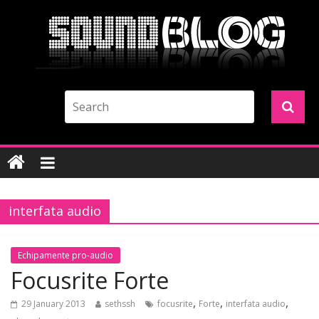
interfata audio
Echipamente pro-audio
Focusrite Forte
,
,
,
29 January 2013
sethssh
focusrite
Forte
interfata audio