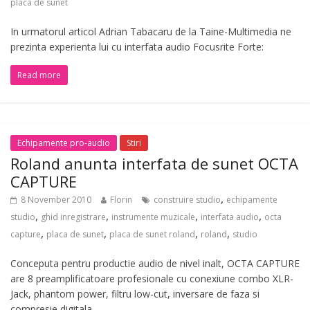
placa de sunet
In urmatorul articol Adrian Tabacaru de la Taine-Multimedia ne
prezinta experienta lui cu interfata audio Focusrite Forte:
Read more
Echipamente pro-audio
Stiri
Roland anunta interfata de sunet OCTA
CAPTURE
,
8 November 2010
Florin
construire studio
echipamente
,
,
,
,
studio
ghid inregistrare
instrumente muzicale
interfata audio
octa
,
,
,
,
capture
placa de sunet
placa de sunet roland
roland
studio
Conceputa pentru productie audio de nivel inalt, OCTA CAPTURE
are 8 preamplificatoare profesionale cu conexiune combo XLR-
Jack, phantom power, filtru low-cut, inversare de faza si
compresie digitala…