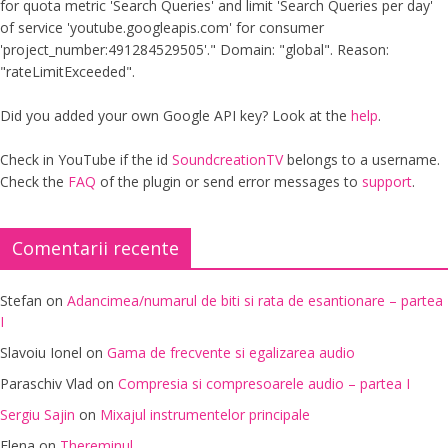
for quota metric 'Search Queries' and limit 'Search Queries per day'
of service 'youtube.googleapis.com' for consumer
'project_number:491284529505'." Domain: "global". Reason:
"rateLimitExceeded".
Did you added your own Google API key? Look at the
help
.
Check in YouTube if the id
SoundcreationTV
belongs to a username.
Check the
FAQ
of the plugin or send error messages to
support
.
Comentarii recente
Stefan
on
Adancimea/numarul de biti si rata de esantionare – partea
I
Slavoiu Ionel
on
Gama de frecvente si egalizarea audio
Paraschiv Vlad
on
Compresia si compresoarele audio – partea I
Sergiu Sajin
on
Mixajul instrumentelor principale
Elena
on
Thereminul