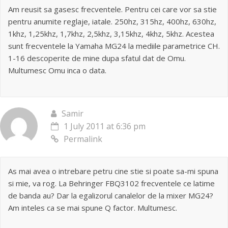
Am reusit sa gasesc frecventele. Pentru cei care vor sa stie
pentru anumite reglaje, iatale. 250hz, 315hz, 400hz, 630hz,
1khz, 1,25khz, 1,7khz, 2,5khz, 3,15khz, 4khz, 5khz. Acestea
sunt frecventele la Yamaha MG24 la mediile parametrice CH.
1-16 descoperite de mine dupa sfatul dat de Omu.
Multumesc Omu inca o data.
Samir
1 July 2011 at 6:36 pm
Permalink
As mai avea o intrebare petru cine stie si poate sa-mi spuna
si mie, va rog. La Behringer FBQ3102 frecventele ce latime
de banda au? Dar la egalizorul canalelor de la mixer MG24?
Am inteles ca se mai spune Q factor. Multumesc.