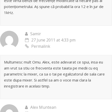
este vîrful benzii de frecvențe modificate la fiecare pas al
potențiometrului. Aș spune că probabil la ora 12 e în jur de
1kHz.
Samir
27 June 2011 at 4:33 pm
Permalink
Multumesc mult Omu. Alex, este adevarat ce spui, insa eu
am vrut sa stiu ce frecventa este taiata pe medii cu eq
parametric la mixer, ca sa o tai pe egalizatorul de sala care
este dupa mixer. Si astfel sa am o voce mai clara la
inregistrare in acelasi timp.
Alex Muntean