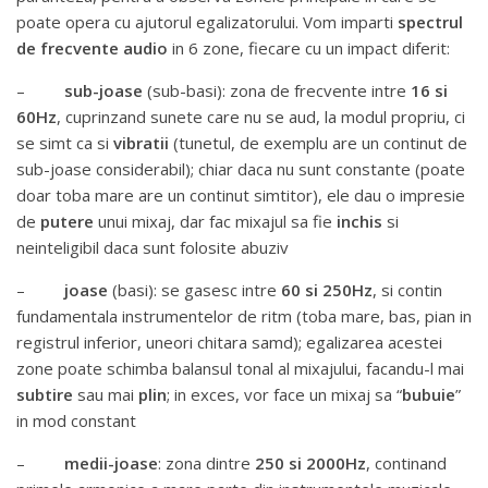
poate opera cu ajutorul egalizatorului. Vom imparti
spectrul
de frecvente audio
in 6 zone, fiecare cu un impact diferit:
–
sub-joase
(sub-basi): zona de frecvente intre
16 si
60Hz
, cuprinzand sunete care nu se aud, la modul propriu, ci
se simt ca si
vibratii
(tunetul, de exemplu are un continut de
sub-joase considerabil); chiar daca nu sunt constante (poate
doar toba mare are un continut simtitor), ele dau o impresie
de
putere
unui mixaj, dar fac mixajul sa fie
inchis
si
neinteligibil daca sunt folosite abuziv
–
joase
(basi): se gasesc intre
60 si 250Hz
, si contin
fundamentala instrumentelor de ritm (toba mare, bas, pian in
registrul inferior, uneori chitara samd); egalizarea acestei
zone poate schimba balansul tonal al mixajului, facandu-l mai
subtire
sau mai
plin
; in exces, vor face un mixaj sa “
bubuie
”
in mod constant
–
medii-joase
: zona dintre
250 si 2000Hz
, continand