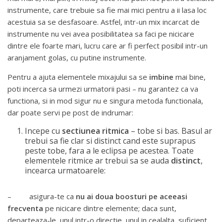
instrumente, care trebuie sa fie mai mici pentru a ii lasa loc
acestuia sa se desfasoare. Astfel, intr-un mix incarcat de
instrumente nu vei avea posibilitatea sa faci pe nicicare
dintre ele foarte mari, lucru care ar fi perfect posibil intr-un
aranjament golas, cu putine instrumente.
Pentru a ajuta elementele mixajului sa se
imbine
mai bine,
poti incerca sa urmezi urmatorii pasi – nu garantez ca va
functiona, si in mod sigur nu e singura metoda functionala,
dar poate servi pe post de indrumar:
Incepe cu
sectiunea ritmica
– tobe si bas. Basul ar
trebui sa fie clar si distinct cand este suprapus
peste tobe, fara a le eclipsa pe acestea. Toate
elementele ritmice ar trebui sa se auda
distinct
,
incearca urmatoarele:
– asigura-te ca
nu ai doua boosturi pe aceeasi
frecventa
pe nicicare dintre elemente; daca sunt,
departeaza-le, unul intr-o directie, unul in cealalta, suficient