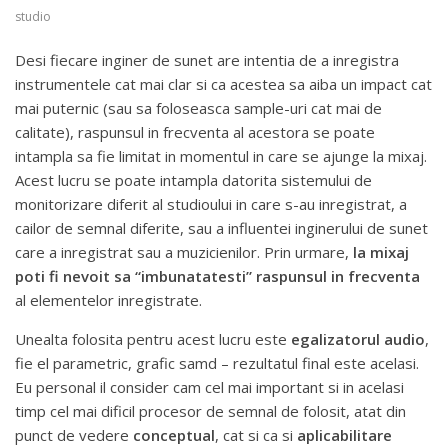
studio
Desi fiecare inginer de sunet are intentia de a inregistra
instrumentele cat mai clar si ca acestea sa aiba un impact cat
mai puternic (sau sa foloseasca sample-uri cat mai de
calitate), raspunsul in frecventa al acestora se poate
intampla sa fie limitat in momentul in care se ajunge la mixaj.
Acest lucru se poate intampla datorita sistemului de
monitorizare diferit al studioului in care s-au inregistrat, a
cailor de semnal diferite, sau a influentei inginerului de sunet
care a inregistrat sau a muzicienilor. Prin urmare,
la mixaj
poti fi nevoit sa “imbunatatesti” raspunsul in frecventa
al elementelor inregistrate.
Unealta folosita pentru acest lucru este
egalizatorul audio
,
fie el parametric, grafic samd – rezultatul final este acelasi.
Eu personal il consider cam cel mai important si in acelasi
timp cel mai dificil procesor de semnal de folosit, atat din
punct de vedere
conceptual
, cat si ca si
aplicabilitare