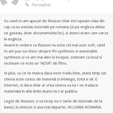
Permalink
Eu cand m-am apucat de Reason chiar imi rupeam claia din
cap ca nu existau tutoriale pe romana (si pe engleza debia
se gaseau, doar documentatia lor), si atunci eram cam varza
la engleza.
Avand in vedere ca Reason nu este cel mai usor soft, cand
m-am pus sa citesc despre fm synthesis si wavetable
synthesis si ce am mai ales la inceput, stateam ca boul si
reciteam ce este un “ADSR” de filtru.
In plus, cu ce te manca daca este tradu bine, atata timp cat
cineva este curios de material si intelege, totul e ok. E
internet, si daca chiar ar vrea cineva sa nu I se traduca
materialul in alte limbi atunci nu l-ar publica.
Legat de Reason, o sa incep eu o serie de tutoriale de la
basici, la sinteze si asa mai departe, IN LIMBA ROMANA.