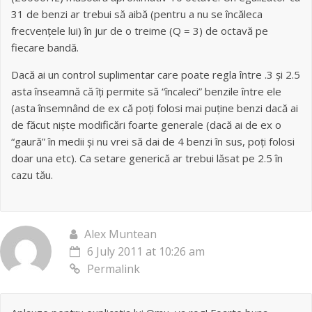
31 de benzi ar trebui să aibă (pentru a nu se încăleca
frecvențele lui) în jur de o treime (Q = 3) de octavă pe
fiecare bandă.
Dacă ai un control suplimentar care poate regla între .3 și 2.5
asta înseamnă că îți permite să “încaleci” benzile între ele
(asta însemnând de ex că poți folosi mai puține benzi dacă ai
de făcut niște modificări foarte generale (dacă ai de ex o
“gaură” în medii și nu vrei să dai de 4 benzi în sus, poți folosi
doar una etc). Ca setare generică ar trebui lăsat pe 2.5 în
cazu tău.
Alex Muntean
6 July 2011 at 10:26 am
Permalink