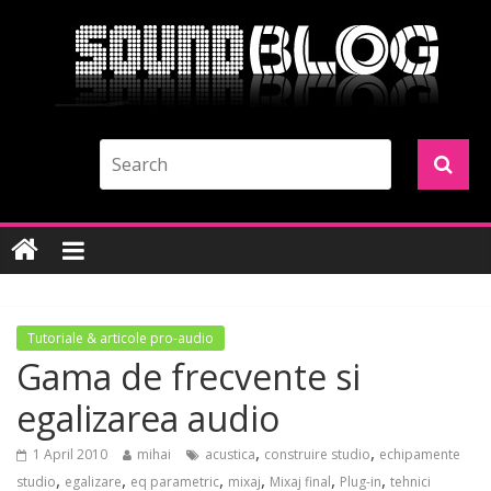
Tutoriale & articole pro-audio
Gama de frecvente si
egalizarea audio
,
,
1 April 2010
mihai
acustica
construire studio
echipamente
,
,
,
,
,
,
studio
egalizare
eq parametric
mixaj
Mixaj final
Plug-in
tehnici