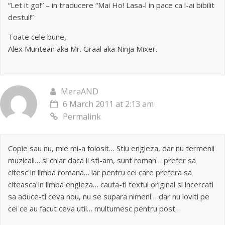
“Let it go!” – in traducere “Mai Ho! Lasa-l in pace ca l-ai bibilit
destul!”
Toate cele bune,
Alex Muntean aka Mr. Graal aka Ninja Mixer.
MeraAND
6 March 2011 at 2:13 am
Permalink
Copie sau nu, mie mi-a folosit… Stiu engleza, dar nu termenii
muzicali… si chiar daca ii sti-am, sunt roman… prefer sa
citesc in limba romana… iar pentru cei care prefera sa
citeasca in limba engleza… cauta-ti textul original si incercati
sa aduce-ti ceva nou, nu se supara nimeni… dar nu loviti pe
cei ce au facut ceva util… multumesc pentru post…