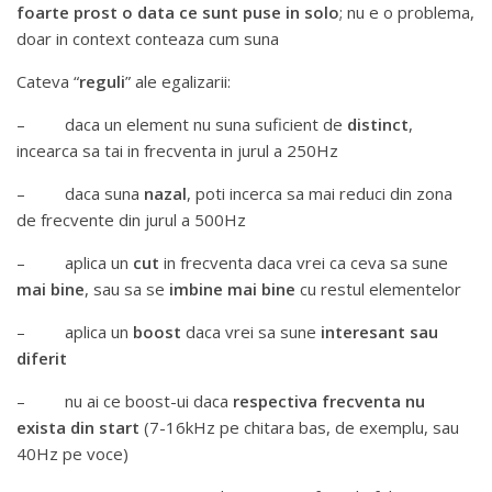
foarte prost o data ce sunt puse in solo
; nu e o problema,
doar in context conteaza cum suna
Cateva “
reguli
” ale egalizarii:
– daca un element nu suna suficient de
distinct
,
incearca sa tai in frecventa in jurul a 250Hz
– daca suna
nazal
, poti incerca sa mai reduci din zona
de frecvente din jurul a 500Hz
– aplica un
cut
in frecventa daca vrei ca ceva sa sune
mai bine
, sau sa se
imbine
mai bine
cu restul elementelor
– aplica un
boost
daca vrei sa sune
interesant sau
diferit
– nu ai ce boost-ui daca
respectiva frecventa nu
exista din start
(7-16kHz pe chitara bas, de exemplu, sau
40Hz pe voce)