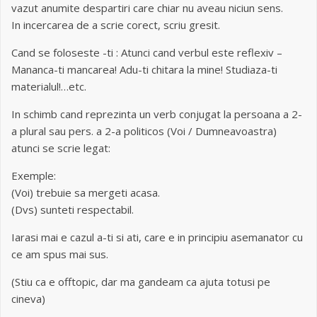
vazut anumite despartiri care chiar nu aveau niciun sens.
In incercarea de a scrie corect, scriu gresit.
Cand se foloseste -ti : Atunci cand verbul este reflexiv –
Mananca-ti mancarea! Adu-ti chitara la mine! Studiaza-ti
materialul!…etc.
In schimb cand reprezinta un verb conjugat la persoana a 2-
a plural sau pers. a 2-a politicos (Voi / Dumneavoastra)
atunci se scrie legat:
Exemple:
(Voi) trebuie sa mergeti acasa.
(Dvs) sunteti respectabil.
Iarasi mai e cazul a-ti si ati, care e in principiu asemanator cu
ce am spus mai sus.
(Stiu ca e offtopic, dar ma gandeam ca ajuta totusi pe
cineva)