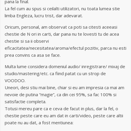
pana la final.
La fel cum au spus si ceilalti utilizatori, nu toata lumea stie
limba Engleza, lucru trist, dar adevarat.
Oricum, personal, am observat ca poti sa citesti aceeasi
chestie de N ori in carti, dar pana nu te lovesti tu de acea
chestie si sa ii observi
eficacitatea/necesitatea/aroma/efectul pozitiv, parca nu esti
prea convins ca asa se face.
Multa lume considera domeniul audio/ inregistrare/ mixaj de
studio/mastering/etc. ca fiind patat cu un strop de
VOODOO.
Uneori, desi stiu mai bine, chiar si eu am impresia ca mai am
nevoie de putina “magie”, ca din cei 95%, sa fac 100% si
satisfactie completa.
Totusi mereu pare ca e ceva de facut in plus, dar la fel, o
chestie peste care eu am dat in carti/video, peste care altii
poate nu au dat, a fost mentiunea: