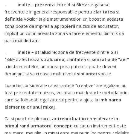
–
inalte – prezenta
: intre
4 si 6kHz
se gasesc
frecventele in general responsabile pentru
claritatea
si
definitia
vocilor si ale instrumentelor; un boost in aceasta
zona poate da impresia
apropierii
muzicii de ascultator,
implicit un cut in aceasta zona va face elementul din mix sa
para mai
distant
–
inalte – stralucire
: zona de frecvente dintre
6 si
16kHz
afecteaza
stralucirea
, claritatea si
senzatia de “aer”
a instrumentelor; un boost prea puternic poate deveni
deranjant si sa creasca mult nivelul
sibilantei
vocale
Luand in considerare ca variantele “creative” ale egalizari au
fost prezentate mai sus, voi ataca mai departe metoda prin
care sa folosesti egalizatorul pentru a ajuta la
imbinarea
elementelor unui mixa
j.
Ca si punct de plecare
, ar trebui luat in considerare in
primul rand urmatorul
concept
: cu cat un instrument este
mai mare, mai plin, in mixaj este mai putin loc pentru celelalte