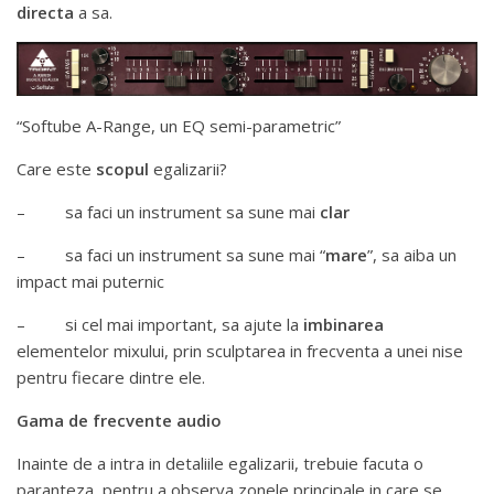
directa
a sa.
“Softube A-Range, un EQ semi-parametric”
Care este
scopul
egalizarii?
– sa faci un instrument sa sune mai
clar
– sa faci un instrument sa sune mai “
mare
”, sa aiba un
impact mai puternic
– si cel mai important, sa ajute la
imbinarea
elementelor mixului, prin sculptarea in frecventa a unei nise
pentru fiecare dintre ele.
Gama de frecvente audio
Inainte de a intra in detaliile egalizarii, trebuie facuta o
paranteza, pentru a observa zonele principale in care se