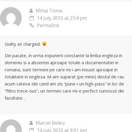
Mihai Toma
14 July 2010 at 2:54 pm
Permalink
Guilty as charged.
Din pacate, in urma expunerii constante la limba engleza in
domeniu si a absentei aproape totale a documentatiei in
romana, sunt termeni pe care mi i-am insusit aproape in
totalitate in engleza. M-am suparat (pe mine) destul de rau
acum cateva zile cand am zis “pune-i un high-pass” in loc de
“filtru trece-sus”, un termen care mi-e perfect cunoscut din
facultate…
Marcel Beleu
14 July 2010 at 9:01 pm