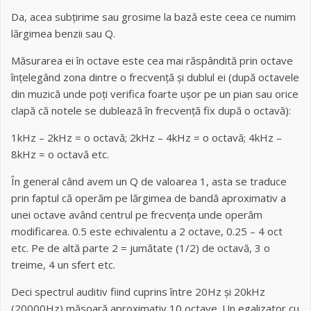
Da, acea subțirime sau grosime la bază este ceea ce numim
lărgimea benzii sau Q.
Măsurarea ei în octave este cea mai răspândită prin octave
înțelegând zona dintre o frecvență și dublul ei (după octavele
din muzică unde poți verifica foarte ușor pe un pian sau orice
clapă că notele se dublează în frecvență fix după o octavă):
1kHz – 2kHz = o octavă; 2kHz – 4kHz = o octavă; 4kHz –
8kHz = o octavă etc.
În general când avem un Q de valoarea 1, asta se traduce
prin faptul că operăm pe lărgimea de bandă aproximativ a
unei octave având centrul pe frecvența unde operăm
modificarea. 0.5 este echivalentu a 2 octave, 0.25 – 4 oct
etc. Pe de altă parte 2 = jumătate (1/2) de octavă, 3 o
treime, 4 un sfert etc.
Deci spectrul auditiv fiind cuprins între 20Hz și 20kHz
(20000Hz) măsoară aproximativ 10 octave. Un egalizator cu