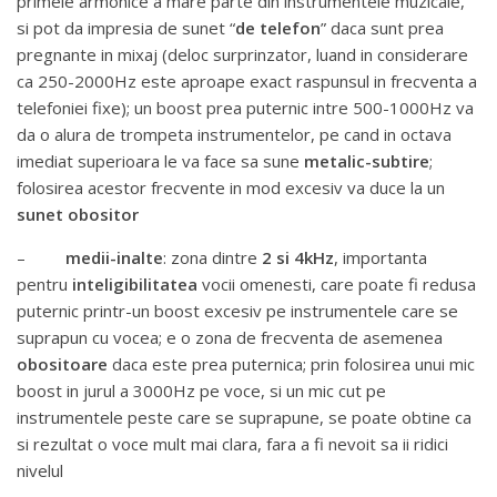
primele armonice a mare parte din instrumentele muzicale,
si pot da impresia de sunet “
de telefon
” daca sunt prea
pregnante in mixaj (deloc surprinzator, luand in considerare
ca 250-2000Hz este aproape exact raspunsul in frecventa a
telefoniei fixe); un boost prea puternic intre 500-1000Hz va
da o alura de trompeta instrumentelor, pe cand in octava
imediat superioara le va face sa sune
metalic-subtire
;
folosirea acestor frecvente in mod excesiv va duce la un
sunet obositor
–
medii-inalte
: zona dintre
2 si 4kHz
, importanta
pentru
inteligibilitatea
vocii omenesti, care poate fi redusa
puternic printr-un boost excesiv pe instrumentele care se
suprapun cu vocea; e o zona de frecventa de asemenea
obositoare
daca este prea puternica; prin folosirea unui mic
boost in jurul a 3000Hz pe voce, si un mic cut pe
instrumentele peste care se suprapune, se poate obtine ca
si rezultat o voce mult mai clara, fara a fi nevoit sa ii ridici
nivelul