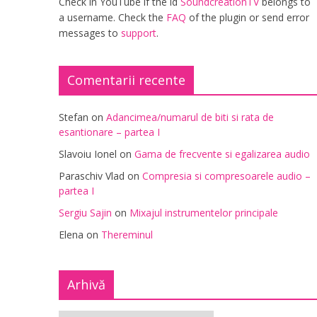
Check in YouTube if the id
SoundcreationTV
belongs to
a username. Check the
FAQ
of the plugin or send error
messages to
support
.
Comentarii recente
Stefan
on
Adancimea/numarul de biti si rata de
esantionare – partea I
Slavoiu Ionel
on
Gama de frecvente si egalizarea audio
Paraschiv Vlad
on
Compresia si compresoarele audio –
partea I
Sergiu Sajin
on
Mixajul instrumentelor principale
Elena
on
Thereminul
Arhivă