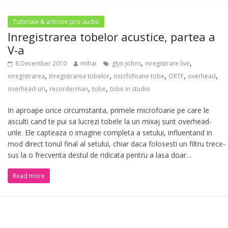
Tutoriale & articole pro-audio
Inregistrarea tobelor acustice, partea a
V-a
,
,
8 December 2010
mihai
glyn johns
inregistrare live
,
,
,
,
,
inregistrarea
Inregistrarea tobelor
micrfofoane tobe
ORTF
overhead
,
,
,
overhead-uri
recorderman
tobe
tobe in studio
In aproape orice circumstanta, primele microfoane pe care le
asculti cand te pui sa lucrezi tobele la un mixaj sunt overhead-
urile. Ele capteaza o imagine completa a setului, influentand in
mod direct tonul final al setului, chiar daca folosesti un filtru trece-
sus la o frecventa destul de ridicata pentru a lasa doar…
Read more