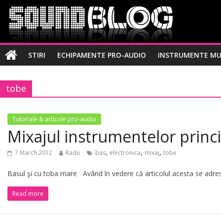
STIRI
ECHIPAMENTE PRO-AUDIO
INSTRUMENTE MU
tobe
Tutoriale & articole pro-audio
Mixajul instrumentelor princ
,
,
,
7 March 2012
Radu
bas
electronica
mixaj
tobe
Basul şi cu toba mare Având în vedere că articolul acesta se adres
Read more