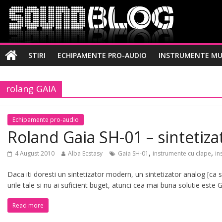
STIRI
ECHIPAMENTE PRO-AUDIO
INSTRUMENTE MU
rolang GAIA
Echipamente pro-audio
Roland Gaia SH-01 – sintetiza
,
,
4 August 2010
Alba Ecstasy
Gaia SH-01
instrumente cu clape
in
Daca iti doresti un sintetizator modern, un sintetizator analog [ca s
urile tale si nu ai suficient buget, atunci cea mai buna solutie este 
Read more