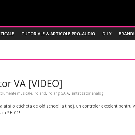
ZICALE
TUTORIALE & ARTICOLE PRO-AUDIO
D I Y
BRANDU
tor VA [VIDEO]
,
,
,
strumente muzicale
roland
rolang GAIA
sintetizator analog
a ai si o eticheta de old school la tine], un controler excelent pentru 
Gaia SH-01!