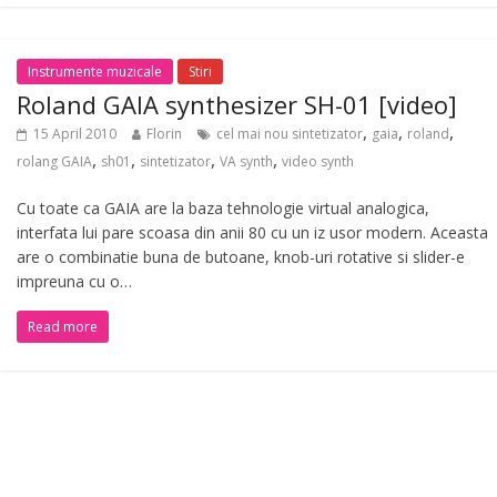
Instrumente muzicale
Stiri
Roland GAIA synthesizer SH-01 [video]
,
,
,
15 April 2010
Florin
cel mai nou sintetizator
gaia
roland
,
,
,
,
rolang GAIA
sh01
sintetizator
VA synth
video synth
Cu toate ca GAIA are la baza tehnologie virtual analogica,
interfata lui pare scoasa din anii 80 cu un iz usor modern. Aceasta
are o combinatie buna de butoane, knob-uri rotative si slider-e
impreuna cu o…
Read more