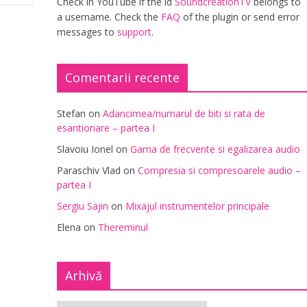
Check in YouTube if the id
SoundcreationTV
belongs to
a username. Check the
FAQ
of the plugin or send error
messages to
support
.
Comentarii recente
Stefan
on
Adancimea/numarul de biti si rata de
esantionare – partea I
Slavoiu Ionel
on
Gama de frecvente si egalizarea audio
Paraschiv Vlad
on
Compresia si compresoarele audio –
partea I
Sergiu Sajin
on
Mixajul instrumentelor principale
Elena
on
Thereminul
Arhivă