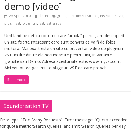
demo [video]
,
,
,
26 April 2010
Florin
gratis
instrument virtual
instrument vst
,
,
,
plugin vst
pluginuri
vst
vst grativ
Umbland pe net ca tot omu care “umbla” pe net, am descoperit
un site foarte interesant care sunt convins ca va fi de folos
multora. Mai exact este un site cu prezentari video de pluginuri
VST, multe dintre ele necunoscute pentru unii, in variante
gratuite sau Demo. Adresa acestui site este: www.myvst.com.
Aici veti putea gasi multe pluginuri VST de care probabil…
Read more
Soundcreation TV
Error type: "Too Many Requests". Error message: "Quota exceeded
for quota metric 'Search Queries' and limit 'Search Queries per day'