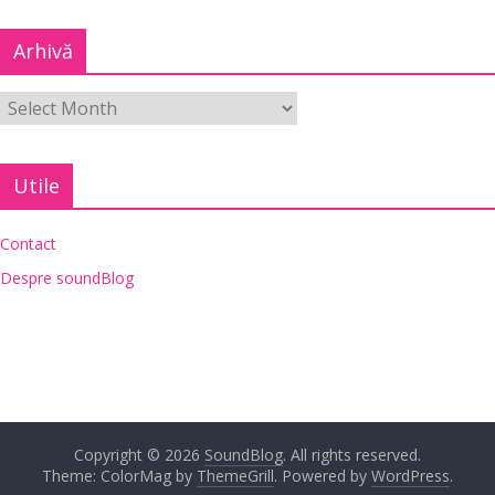
Arhivă
Utile
Contact
Despre soundBlog
Copyright © 2026
SoundBlog
. All rights reserved.
Theme: ColorMag by
ThemeGrill
. Powered by
WordPress
.