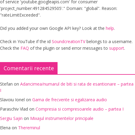
of service 'youtube.googleapis.com' for consumer
'project_number:491284529505'." Domain: "global". Reason:
"rateLimitExceeded".
Did you added your own Google API key? Look at the
help
.
Check in YouTube if the id
SoundcreationTV
belongs to a username.
Check the
FAQ
of the plugin or send error messages to
support
.
Comentarii recente
Stefan
on
Adancimea/numarul de biti si rata de esantionare – partea
I
Slavoiu Ionel
on
Gama de frecvente si egalizarea audio
Paraschiv Vlad
on
Compresia si compresoarele audio – partea I
Sergiu Sajin
on
Mixajul instrumentelor principale
Elena
on
Thereminul