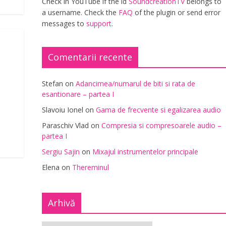
Check in YouTube if the id
SoundcreationTV
belongs to
a username. Check the
FAQ
of the plugin or send error
messages to
support
.
Comentarii recente
Stefan
on
Adancimea/numarul de biti si rata de
esantionare – partea I
Slavoiu Ionel
on
Gama de frecvente si egalizarea audio
Paraschiv Vlad
on
Compresia si compresoarele audio –
partea I
Sergiu Sajin
on
Mixajul instrumentelor principale
Elena
on
Thereminul
Arhivă