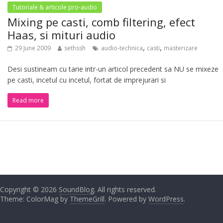
Tutoriale & articole pro-audio
Mixing pe casti, comb filtering, efect
Haas, si mituri audio
,
,
29 June 2009
sethssh
audio-technica
casti
masterizare
Desi sustineam cu tarie intr-un articol precedent sa NU se mixeze
pe casti, incetul cu incetul, fortat de imprejurari si
Read more
Copyright © 2026
SoundBlog
. All rights reserved.
Theme: ColorMag by
ThemeGrill
. Powered by
WordPress
.