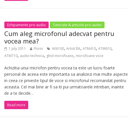
Echipamente pro-audio
Tutoriale & articole pro-audio
Cum aleg microfonul adecvat pentru
vocea mea?
,
,
,
,
1 July 2011
Florin
AE6100
Artist Elit
ATM410
ATM610
,
,
,
ATM710
audio-technica
ghid microfoane
microfoane voce
Achizitia unui microfon pentru vocea ta este un lucru foarte
personal de aceea este importanta sa analizezi mai multe aspecte
in ceea ce priveste tipul de voce si microfonul recomandat pentru
aceasta. Cel mai bine ar fi sa iti pui urmatoarele intrebari, inainte
de a te decide…
Read more