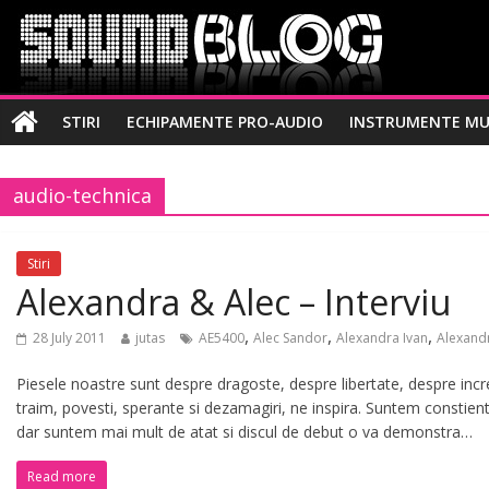
STIRI
ECHIPAMENTE PRO-AUDIO
INSTRUMENTE MU
audio-technica
Stiri
Alexandra & Alec – Interviu
,
,
,
28 July 2011
jutas
AE5400
Alec Sandor
Alexandra Ivan
Alexand
Piesele noastre sunt despre dragoste, despre libertate, despre incre
traim, povesti, sperante si dezamagiri, ne inspira. Suntem constie
dar suntem mai mult de atat si discul de debut o va demonstra…
Read more