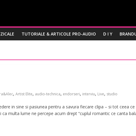
ZICALE
TUTORIALE & ARTICOLE PRO-AUDIO
D I Y
BRANDU
,
,
,
,
,
,
ra&Alec
Artist Elite
audio-technica
endorseri
interviu
Live
studio
dere in sine si pasiunea pentru a savura fiecare clipa – si tot ceea ce
nti ca multa lume ne percepe acum drept “cuplul romantic ce canta bal