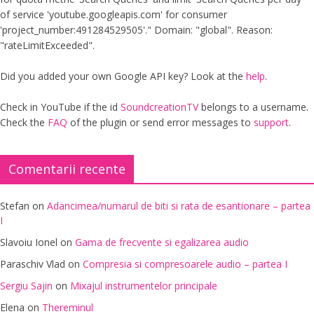
of service 'youtube.googleapis.com' for consumer
'project_number:491284529505'." Domain: "global". Reason:
"rateLimitExceeded".
Did you added your own Google API key? Look at the
help
.
Check in YouTube if the id
SoundcreationTV
belongs to a username.
Check the
FAQ
of the plugin or send error messages to
support
.
Comentarii recente
Stefan
on
Adancimea/numarul de biti si rata de esantionare – partea
I
Slavoiu Ionel
on
Gama de frecvente si egalizarea audio
Paraschiv Vlad
on
Compresia si compresoarele audio – partea I
Sergiu Sajin
on
Mixajul instrumentelor principale
Elena
on
Thereminul