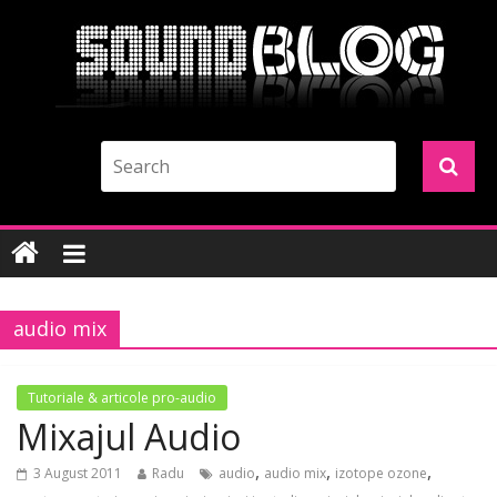
audio mix
Tutoriale & articole pro-audio
Mixajul Audio
,
,
,
3 August 2011
Radu
audio
audio mix
izotope ozone