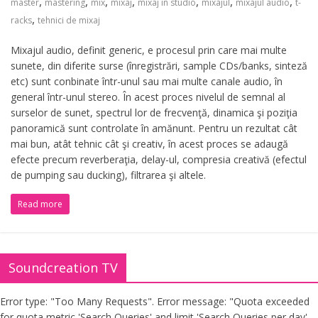
,
,
,
,
,
,
,
master
mastering
mix
mixaj
mixaj in studio
mixajul
mixajul audio
t-
,
racks
tehnici de mixaj
Mixajul audio, definit generic, e procesul prin care mai multe
sunete, din diferite surse (înregistrări, sample CDs/banks, sinteză
etc) sunt conbinate într-unul sau mai multe canale audio, în
general într-unul stereo. În acest proces nivelul de semnal al
surselor de sunet, spectrul lor de frecvenţă, dinamica şi poziţia
panoramică sunt controlate în amănunt. Pentru un rezultat cât
mai bun, atât tehnic cât şi creativ, în acest proces se adaugă
efecte precum reverberaţia, delay-ul, compresia creativă (efectul
de pumping sau ducking), filtrarea şi altele.
Read more
Soundcreation TV
Error type: "Too Many Requests". Error message: "Quota exceeded
for quota metric 'Search Queries' and limit 'Search Queries per day'