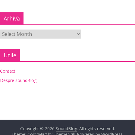
Arhivă
Utile
Contact
Despre soundBlog
Copyright © 2026
SoundBlog
. All rights reserved.
Theme: ColorMag by
ThemeGrill
. Powered by
WordPress
.